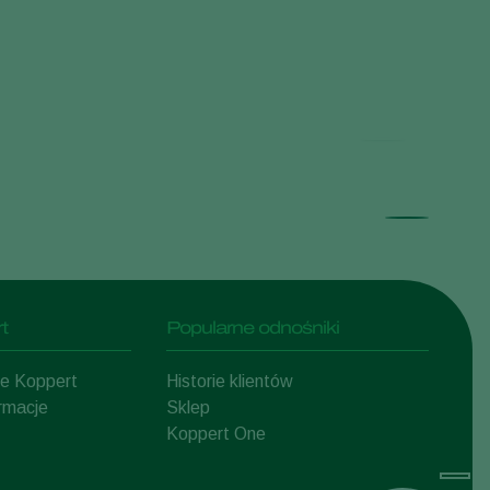
Ada
t
Popularne odnośniki
mie Koppert
Historie klientów
ormacje
Sklep
Koppert One