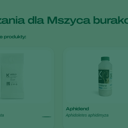
zania dla Mszyca bur
e produkty:
Aphidend
ata
Aphidoletes aphidimyza