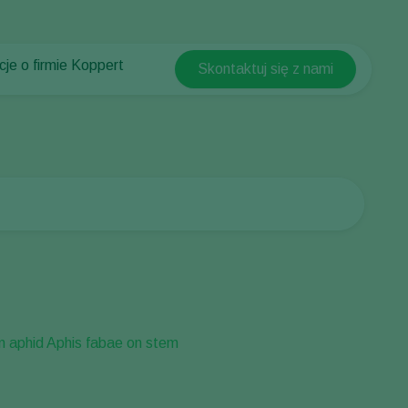
cje o firmie Koppert
Skontaktuj się z nami
Koppert Global
cje o firmie Koppert
Argentina
ści i informacje
Austria
w Koppert
Belgium
t
Brasil
Canada (English)
Canada (French)
Ecuador
Finland (Finnish)
Finland (Swedish)
France
Germany