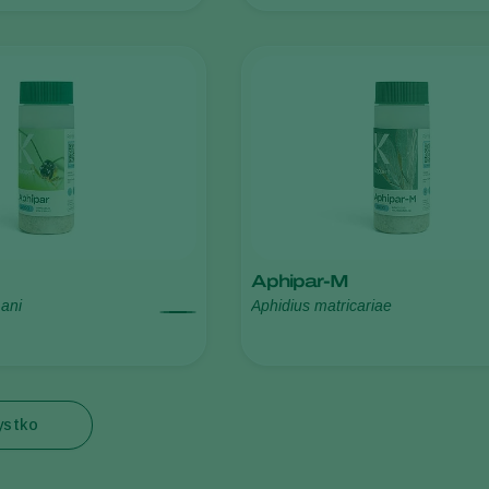
Aphipar-M
ani
Aphidius matricariae
ystko