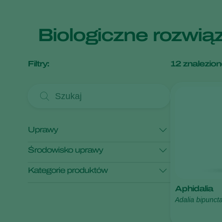
Biologiczne rozwią
Filtry:
12
znalezion
Uprawy
Środowisko uprawy
Borówka amerykańska
Gerbera
Kategorie produktów
Jabłoń
Kwiaty cięte
Uprawy pod osłonami
Aphidalia
Kwiaty doniczkowe
Uprawy polowe
Monitorowanie
Adalia bipunct
Zwalczanie szkodników
Pokaż wszystko