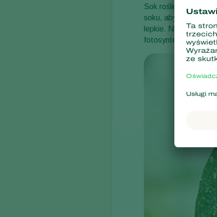
Sok roślinny jest bog
soku, aby uzyskać odp
lepkie. Na tej spadz
fotosynteza liści, co