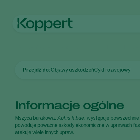
Strona główna
Ochrona upraw
Szkodniki
Mszyce
Mszyca 
Przejdź do:
Objawy uszkodzeń
Cykl rozwojowy
Informacje ogólne
Mszyca burakowa,
Aphis fabae
, występuje powszechnie
powoduje poważne szkody ekonomiczne w uprawach fasoli
atakuje wiele innych upraw.