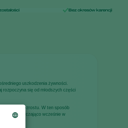
ostałości
Bez okresów karencji
średniego uszkodzenia żywności.
aj rozpoczyna się od młodszych części
agę hormonów wzrostu. W ten sposób
i dojdzie wystarczająco wcześnie w