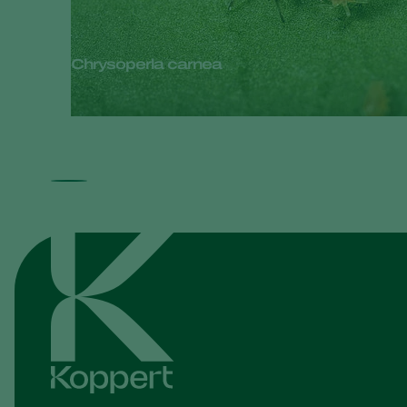
Chrysoperla carnea