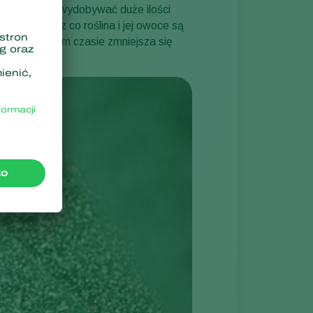
zyce
muszą wydobywać duże ilości
padzi, przez co roślina i jej owoce są
. W tym samym czasie zmniejsza się