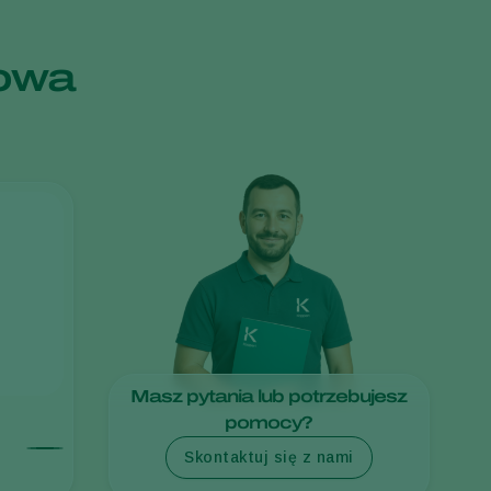
Greece
akowa
Hungary
India
Italy
Kenya
Korea
Mexico
Netherlands
Paraguay
Poland
Portugal
Masz pytania lub potrzebujesz
Russia
pomocy?
South Africa
Skontaktuj się z nami
Spain