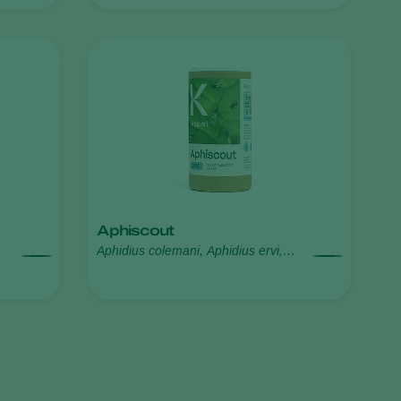
Sweden
Switzerland
Turkey
USA
United Kingdom
Aphiscout
Aphidius colemani, Aphidius ervi,
Aphelinus abdominalis, Praon
volucre, Ephedrus cerasicola