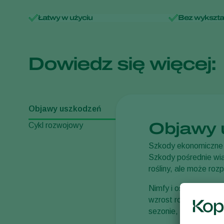
Łatwy w użyciu
Bez wykszta
Dowiedz się więcej:
Objawy uszkodzeń
Objawy 
Cykl rozwojowy
Szkody ekonomiczne 
Szkody pośrednie wią
rośliny, ale może rozp
Nimfy i osobniki dor
wzrost rośliny zostaj
sezonie, śmierć młody