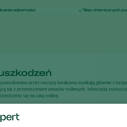
łcania odporności
Bez chemicznych poz
uszkodzeń
powodowane przez mszycę burakową wynikają głównie z bezpo
żą się z przenoszeniem wirusów roślinnych. Infestacja zazwycz
rzestrzenić się na całą roślinę.
osłe pobierają składniki odżywcze z rośliny i zakłócają równow
e opóźniony, co powoduje deformację liści lub, jeśli do infestacj
ch roślin. Zahamowanie wzrostu i defoliacja zmniejszają plon.