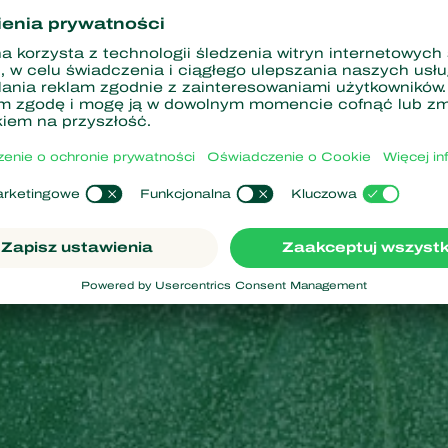
aty w cukry, ale ma niską zawartość białka. W związku z tym
ms
owiednią ilość białka. Nadmiar cukru jest wydzielany w postaci s
i wyrasta czarna pleśńe, która skaża rośliny owocowe i ozdobne
 wpływa na produkcję.