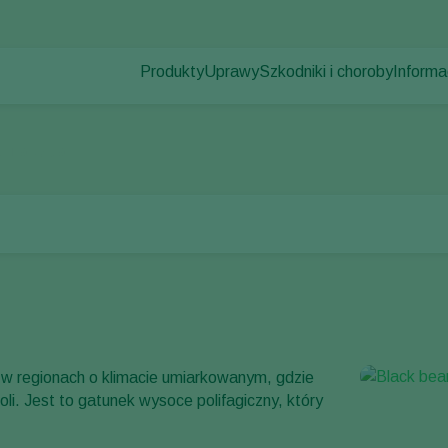
Produkty
Uprawy
Szkodniki i choroby
Informa
Szkodniki
Zwalczanie szkodników
Uprawy pod osłonami
Informa
Choroby roślin
Zwalczanie chorób
Rośliny ozdobne
Aktualno
burakowa
Zapylanie
Owoce
Praca 
Zdrowie roślin
Uprawy polowe
Kontak
Aplikacja
Uprawy zbóż
Monitorowanie
 w regionach o klimacie umiarkowanym, gdzie
. Jest to gatunek wysoce polifagiczny, który