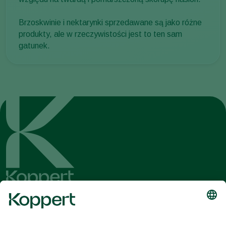
Brzoskwinie i nektarynki sprzedawane są jako różne
produkty, ale w rzeczywistości jest to ten sam
gatunek.
Dostęp do najnowszych