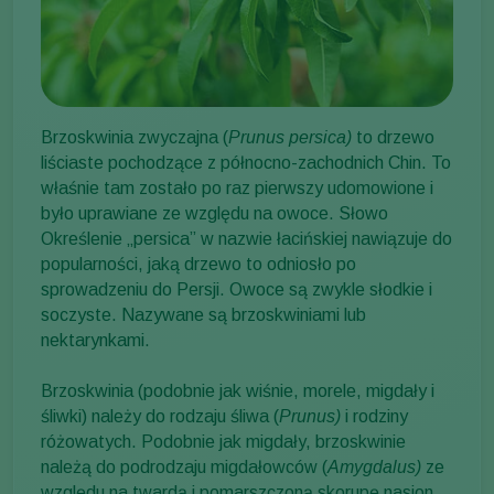
Brzoskwinia zwyczajna (
Prunus persica)
to drzewo
liściaste pochodzące z północno-zachodnich Chin. To
właśnie tam zostało po raz pierwszy udomowione i
było uprawiane ze względu na owoce. Słowo
Określenie „persica” w nazwie łacińskiej nawiązuje do
popularności, jaką drzewo to odniosło po
sprowadzeniu do Persji. Owoce są zwykle słodkie i
soczyste. Nazywane są brzoskwiniami lub
nektarynkami.
Brzoskwinia (podobnie jak wiśnie, morele, migdały i
śliwki) należy do rodzaju śliwa (
Prunus)
i rodziny
różowatych. Podobnie jak migdały, brzoskwinie
należą do podrodzaju migdałowców (
Amygdalus)
ze
względu na twardą i pomarszczoną skorupę nasion.