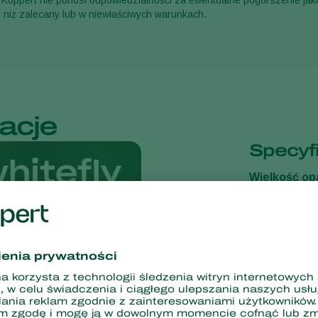
 Koppert nie ponosi odpowiedzialności za ewentualne pogorszenie jak
 niż zalecany lub w niewłaściwych warunkach.
acje
Specyf
Wielkość op
Wygląd pro
Nośnik