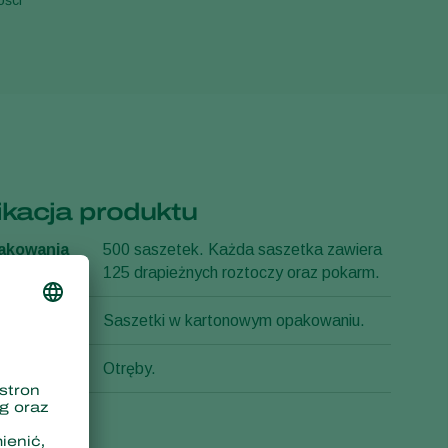
ości
ikacja produktu
akowania
500 saszetek. Każda saszetka zawiera
125 drapieżnych roztoczy oraz pokarm.
duktu
Saszetki w kartonowym opakowaniu.
Otręby.