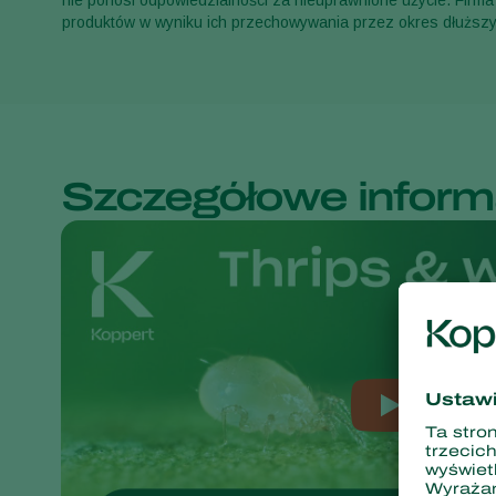
nie ponosi odpowiedzialności za nieuprawnione użycie. Firma
produktów w wyniku ich przechowywania przez okres dłuższy
Szczegółowe inform