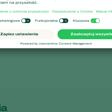
 opuszczeniu
dni. Drapieżne roztocza
wysysają ich wnętrzności.
ia