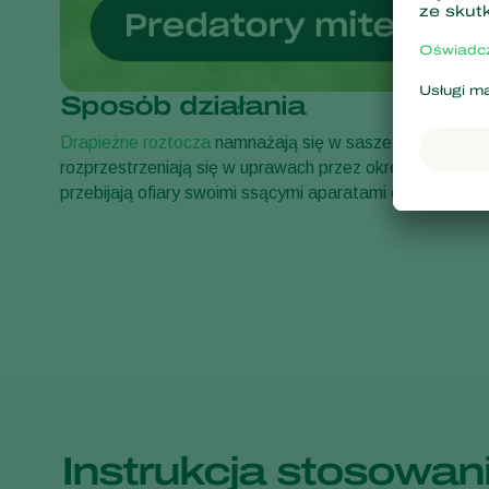
Sposób działania
Drapieżne roztocza
namnażają się w saszetce, a po jej
rozprzestrzeniają się w uprawach przez okres kilku tygo
przebijają ofiary swoimi ssącymi aparatami gębowymi i 
Instrukcja stosowan