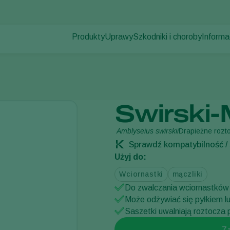
Produkty
Uprawy
Szkodniki i choroby
Informa
Szkodniki
Zwalczanie szkodników
Uprawy pod osłonami
Informa
Choroby roślin
Zwalczanie chorób
Rośliny ozdobne
Aktualno
-Mite LD
Zapylanie
Owoce
Praca 
Zdrowie roślin
Uprawy polowe
Kontak
Swirski-
Aplikacja
Uprawy zbóż
Monitorowanie
Amblyseius swirskii
Drapieżne rozt
Sprawdź kompatybilność / 
Użyj do:
Wciornastki
mączliki
Do zwalczania wciornastków 
Może odżywiać się pyłkiem lu
Saszetki uwalniają roztocza 
Z