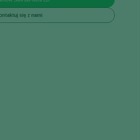
Greece
ontaktuj się z nami
Hungary
India
Italy
Kenya
Korea
Mexico
Netherlands
Paraguay
Poland
Portugal
Russia
South Africa
Spain