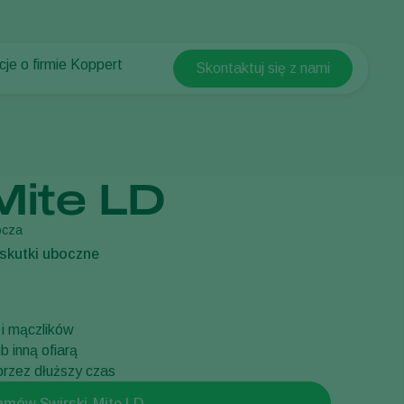
cje o firmie Koppert
Skontaktuj się z nami
Koppert Global
cje o firmie Koppert
Argentina
ści i informacje
Austria
w Koppert
Belgium
t
Mite LD
Brasil
Canada (English)
ocza
skutki uboczne
Canada (French)
Ecuador
Finland (Finnish)
i mączlików
Finland (Swedish)
b inną ofiarą
przez dłuższy czas
France
Germany
amów Swirski-Mite LD