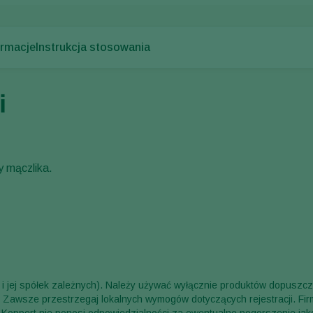
ormacje
Instrukcja stosowania
i
y mączlika.
. i jej spółek zależnych). Należy używać wyłącznie produktów dopuszc
a. Zawsze przestrzegaj lokalnych wymogów dotyczących rejestracji. Fi