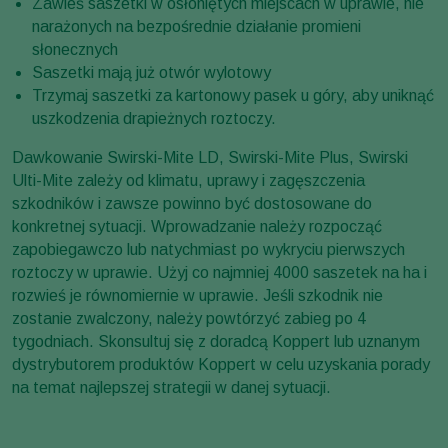
Zawieś saszetki w osłoniętych miejscach w uprawie, nie
narażonych na bezpośrednie działanie promieni
słonecznych
Saszetki mają już otwór wylotowy
Trzymaj saszetki za kartonowy pasek u góry, aby uniknąć
uszkodzenia drapieżnych roztoczy.
Dawkowanie
Swirski-Mite LD, Swirski-Mite Plus, Swirski
Ulti-Mite
zależy od klimatu, uprawy i zagęszczenia
szkodników i zawsze powinno być dostosowane do
konkretnej sytuacji. Wprowadzanie należy rozpocząć
zapobiegawczo lub natychmiast po wykryciu pierwszych
roztoczy w uprawie. Użyj co najmniej 4000 saszetek na ha i
rozwieś je równomiernie w uprawie. Jeśli szkodnik nie
zostanie zwalczony, należy powtórzyć zabieg po 4
tygodniach. Skonsultuj się z doradcą Koppert lub uznanym
dystrybutorem produktów Koppert w celu uzyskania porady
na temat najlepszej strategii w danej sytuacji.