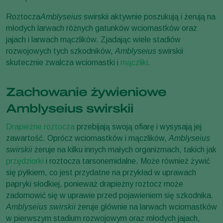
Roztocza
Amblyseius
swirskii aktywnie poszukują i żerują na
młodych larwach różnych gatunków wciornastków oraz
jajach i larwach mączlików. Zjadając wiele stadiów
rozwojowych tych szkodników,
Amblyseius
swirskii
skutecznie zwalcza wciornastki i
mączliki
.
Zachowanie żywieniowe
Amblyseius swirskii
Drapieżne roztocza
przebijają swoją ofiarę i wysysają jej
zawartość. Oprócz wciornastków i mączlików,
Amblyseius
swirskii
żeruje na kilku innych małych organizmach, takich jak
przędziorki
i roztocza tarsonemidalne. Może również żywić
się pyłkiem, co jest przydatne na przykład w uprawach
papryki słodkiej, ponieważ drapieżny roztocz może
zadomowić się w uprawie przed pojawieniem się szkodnika.
Amblyseius swirskii
żeruje głównie na larwach wciornastków
w pierwszym stadium rozwojowym oraz młodych jajach,