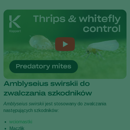
Amblyseius swirskii do
zwalczania szkodników
Amblyseius swirskii
jest stosowany do zwalczania
następujących szkodników:
wciornastki
Mączlik