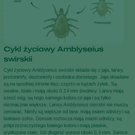
Cykl życiowy Amblyseius
swirskii
Cykl życiowy
Amblyseius swirskii
składa się z jaja, larwy,
protonimfy, deutonimfy i osobnika dorosłego. Jaja składane
są na spodniej stronie liści, często w kątach żyłek. Są
owalne, białe i mają około 0,14 mm średnicy. Larwy mają
sześć nóg, są tego samego koloru co jaja i są tylko
nieznacznie większe. Larwy
Amblyseius swirskii
nie muszą
żerować. Nimfy są większe od larw, mają osiem odnóży i są
białawo-żółte. Dorosłe roztocza mają osiem odnóży, są
półprzezroczystego białego koloru i mają płaskie,
wydłużone ciało. Ich długość wynosi około 0,4 mm. Samce