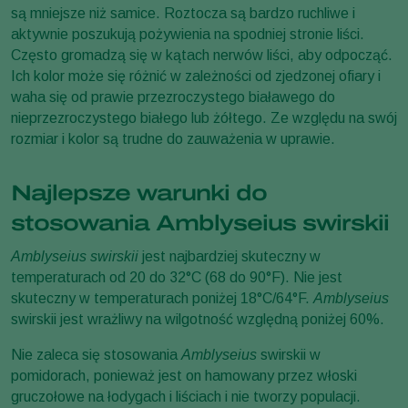
są mniejsze niż samice. Roztocza są bardzo ruchliwe i
aktywnie poszukują pożywienia na spodniej stronie liści.
Często gromadzą się w kątach nerwów liści, aby odpocząć.
Ich kolor może się różnić w zależności od zjedzonej ofiary i
waha się od prawie przezroczystego białawego do
nieprzezroczystego białego lub żółtego. Ze względu na swój
rozmiar i kolor są trudne do zauważenia w uprawie.
Najlepsze warunki do
stosowania Amblyseius swirskii
Amblyseius swirskii
jest najbardziej skuteczny w
temperaturach od 20 do 32°C (68 do 90°F). Nie jest
skuteczny w temperaturach poniżej 18°C/64°F.
Amblyseius
swirskii jest wrażliwy na wilgotność względną poniżej 60%.
Nie zaleca się stosowania
Amblyseius
swirskii w
pomidorach, ponieważ jest on hamowany przez włoski
gruczołowe na łodygach i liściach i nie tworzy populacji.