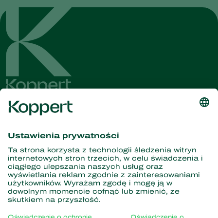
Dostęp do najnowszych
wiadomości i informacji
Zasubskrybuj tutaj
Partnerstwo z naturą