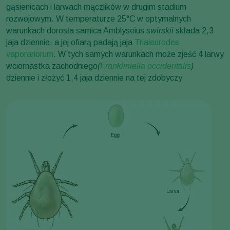
gąsienicach i larwach mączlików w drugim stadium
rozwojowym. W temperaturze 25°C w optymalnych
warunkach dorosła samica Amblyseius
swirskii
składa 2,3
jaja dziennie, a jej ofiarą padają jaja
Trialeurodes
vaporariorum
. W tych samych warunkach może zjeść 4 larwy
wciornastka zachodniego
(
Frankliniella occidentalis
)
dziennie i złożyć 1,4 jaja dziennie na tej zdobyczy