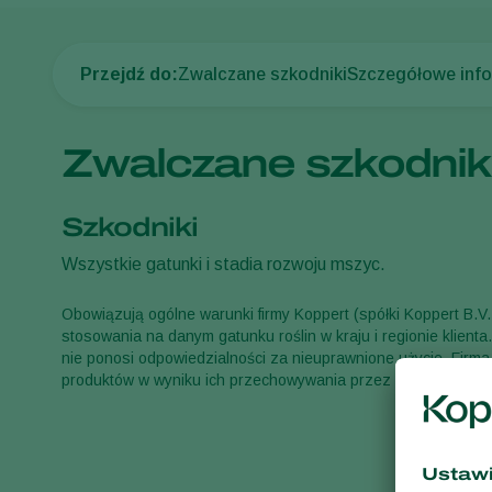
Przejdź do:
Zwalczane szkodniki
Szczegółowe inf
Zwalczane szkodnik
Szkodniki
Wszystkie gatunki i stadia rozwoju mszyc.
Obowiązują ogólne warunki firmy Koppert (spółki Koppert B.V
stosowania na danym gatunku roślin w kraju i regionie klient
nie ponosi odpowiedzialności za nieuprawnione użycie. Firma
produktów w wyniku ich przechowywania przez okres dłuższy