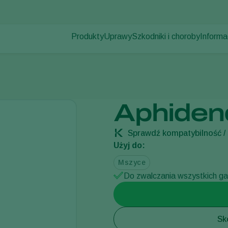
Produkty
Uprawy
Szkodniki i choroby
Informa
Szkodniki
Zwalczanie szkodników
Uprawy pod osłonami
Informa
Choroby roślin
Zwalczanie chorób
Rośliny ozdobne
Aktualno
d
Zapylanie
Owoce
Praca 
Zdrowie roślin
Uprawy polowe
Kontak
Aphiden
Aplikacja
Uprawy zbóż
Monitorowanie
Sprawdź kompatybilność / 
Użyj do:
Mszyce
Do zwalczania wszystkich g
Sk