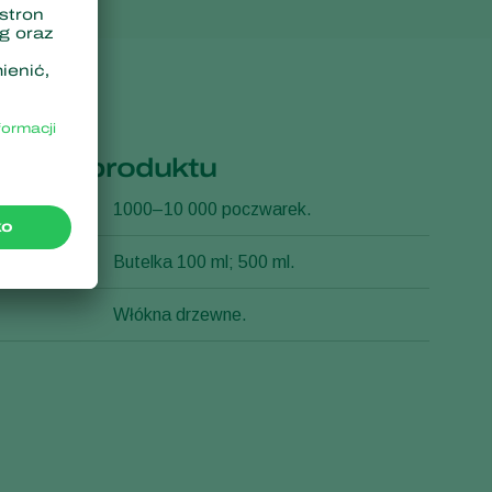
ikacja produktu
akowania
1000–10 000 poczwarek.
duktu
Butelka 100 ml; 500 ml.
Włókna drzewne.