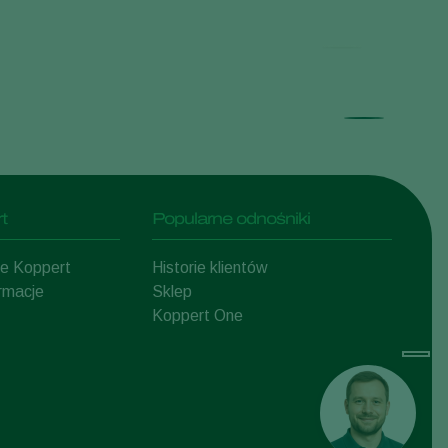
t
Popularne odnośniki
mie Koppert
Historie klientów
ormacje
Sklep
Koppert One