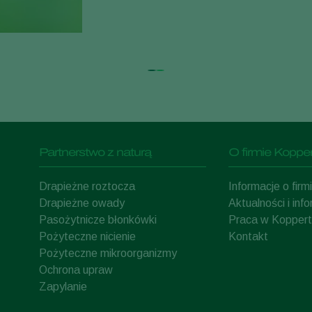
Partnerstwo z naturą
O firmie Kopper
Drapieżne roztocza
Informacje o fir
Drapieżne owady
Aktualności i inf
Pasożytnicze błonkówki
Praca w Koppert
Pożyteczne nicienie
Kontakt
Pożyteczne mikroorganizmy
Ochrona upraw
Zapylanie