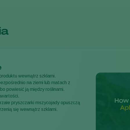
ia
e
produktu wewnątrz szklarni.
bezpośrednio na ziemi lub matach z
lbo powiesić ją między roślinami.
wartości.
jrzałe pryszczarki mszycojady opuszczą
rzenią się wewnątrz szklarni.