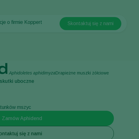
cje o firmie Koppert
Skontaktuj się z nami
Koppert Global
cje o firmie Koppert
Argentina
ści i informacje
Austria
w Koppert
Belgium
t
d
Brasil
Aphidoletes aphidimyza
Drapieżne muszki żółciowe
Canada (English)
skutki uboczne
Canada (French)
Ecuador
atunków mszyc
Finland (Finnish)
Zamów Aphidend
Finland (Swedish)
France
ontaktuj się z nami
Germany