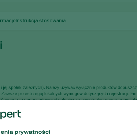
ormacje
Instrukcja stosowania
i
. i jej spółek zależnych). Należy używać wyłącznie produktów dopuszc
a. Zawsze przestrzegaj lokalnych wymogów dotyczących rejestracji. Fi
 Koppert nie ponosi odpowiedzialności za ewentualne pogorszenie jak
 niż zalecany lub w niewłaściwych warunkach.