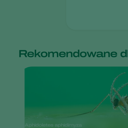
Rekomendowane dl
Aphidoletes aphidimyza