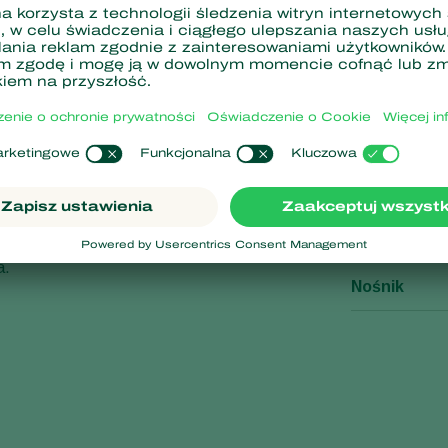
acje
Specyf
jady składają jaja w
Wielkość op
yce
.
Wygląd pro
a.
Nośnik