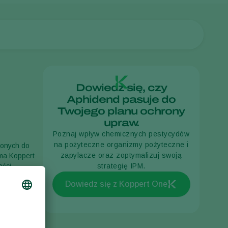
Dowiedz się, czy
Aphidend pasuje do
Twojego planu ochrony
upraw.
Poznaj wpływ chemicznych pestycydów
na pożyteczne organizmy pożyteczne i
zonych do
zapylacze oraz zoptymalizuj swoją
rma Koppert
ości
strategię IPM.
Dowiedz się z Koppert One