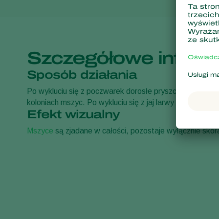
Szczegółowe inform
Sposób działania
Po wykluciu się z poczwarek dorosłe pryszczarki mszyco
koloniach mszyc. Po wykluciu się z jaj larwy zjadają
msz
Efekt wizualny
Mszyce
są zjadane w całości, pozostaje wyłącznie skór