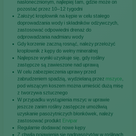
nasłonecznionym, najlepiej tam, gdzie może on
pozostać przez 10–12 tygodni
Założyć kroplownik na kępie w celu stałego
doprowadzania wody i składników odżywczych,
zastosować odpowiedni drenaż do
odprowadzania nadmiaru wody
Gdy korzenie zaczną rosnąć, należy przełożyć
kroplownik z kępy do wełny mineralnej
Najlepsze wyniki uzyskuje się, gdy rośliny
zastępcze są zawieszone nad uprawą
W celu zabezpieczenia uprawy przed
zabrudzeniem spadzią, wydzielaną przez
mszyce
,
pod wiszącym koszem można umieścić dużą misę
z tworzywa sztucznego
W przypadku wystąpienia mszyc w uprawie
jeszcze zanim rośliny zastępcze umożliwią
uzyskanie pasożytniczych błonkówek, należy
zastosować produkt
Ervipar
Regularnie dodawać nowe kępy
Z chwilą pojawienia się nadpasożytów w roślinach