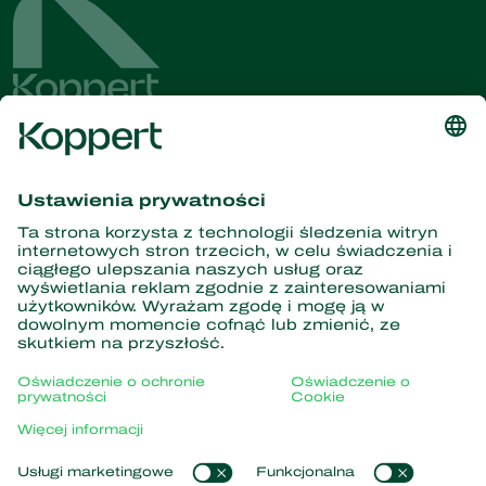
Dostęp do najnowszych
wiadomości i informacji
Zasubskrybuj tutaj
Partnerstwo z naturą
Drapieżne roztocza
O firmie Koppert
Drapieżne owady
Pasożytnicze błonkówki
Informacje o firmie Koppert
Pożyteczne nicienie
Popularne odnośniki
Aktualności i informacje