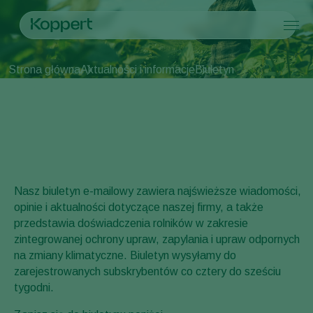
Produkty
Strona główna
Aktualności i informacje
Biuletyn
Koppert One
Kontakt
Produkty
Uprawy
Biuletyn
Zwalczanie szkodników
Uprawy
Szkodniki i choroby
Zwalczanie chorób
Uprawy pod osłonami
Szkodniki i choroby
Informacje o firmie Koppert
Szukaj
Zapylanie
Rośliny ozdobne
Szkodniki
Informacje o firmie Koppert
Zdrowie roślin
Owoce
Choroby roślin
Informacje o firmie Koppert
Aplikacja
Uprawy polowe
Aktualności i informacje
Monitorowanie
Uprawy zbóż
Praca w Koppert
Nasz biuletyn e-mailowy zawiera najświeższe wiadomości,
Kontakt
opinie i aktualności dotyczące naszej firmy, a także
przedstawia doświadczenia rolników w zakresie
zintegrowanej ochrony upraw, zapylania i upraw odpornych
na zmiany klimatyczne. Biuletyn wysyłamy do
zarejestrowanych subskrybentów co cztery do sześciu
tygodni.