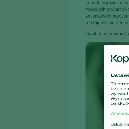
sposób ograniczona 
zwiędłych roślinach 
zmienia kolor na cza
rodzajów schorzeń p
Grzyb może również 