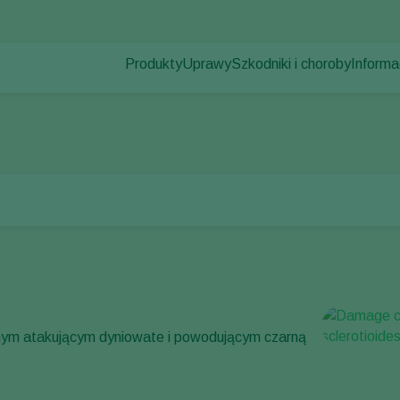
Produkty
Uprawy
Szkodniki i choroby
Informa
Szkodniki
Zwalczanie szkodników
Uprawy pod osłonami
Informa
Choroby roślin
Zwalczanie chorób
Rośliny ozdobne
Aktualno
lizna korzeni dyniowatych
Zapylanie
Owoce
Praca 
Zdrowie roślin
Uprawy polowe
Kontak
Aplikacja
Uprawy zbóż
Monitorowanie
nym atakującym dyniowate i powodującym czarną