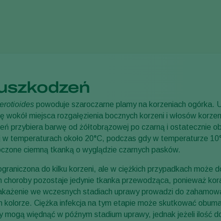
uszkodzeń
erotioides
powoduje szaroczarne plamy na korzeniach ogórka. U
się wokół miejsca rozgałęzienia bocznych korzeni i włosów korze
eń przybiera barwę od żółtobrązowej po czarną i ostatecznie 
ej w temperaturach około 20°C, podczas gdy w temperaturze 1
czone ciemną tkanką o wyglądzie czarnych pasków.
graniczona do kilku korzeni, ale w ciężkich przypadkach może d
choroby pozostaje jedynie tkanka przewodząca, ponieważ kor
każenie we wczesnych stadiach uprawy prowadzi do zahamowania
 kolorze. Ciężka infekcja na tym etapie może skutkować obumar
dy mogą więdnąć w późnym stadium uprawy, jednak jeżeli ilość d