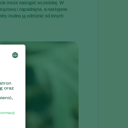
cie może nastąpić wcześniej. W
Sweden
brązowa i zapadnięta, a następnie
by trudno ją odróżnić od innych
Switzerland
Turkey
USA
United Kingdom