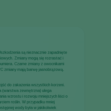
Greece
Hungary
India
Italy
Kenya
Korea
szkodzenia są nieznacznie zapadnięte
Mexico
niowych. Zmiany mogą się rozrastać i
Netherlands
obumiera. Czarne zmiany z owocnikami
0°C zmiany mają barwę jasnobrązową.
Paraguay
Poland
ojść do zakażenia wszystkich korzeni.
Portugal
a (warstwa zewnętrzna) ulega
Russia
 wzrostu i rozwoju mniejszych liści o
ciem roślin. W przypadku mniej
South Africa
ostępnej wody była w jakikolwiek
Spain