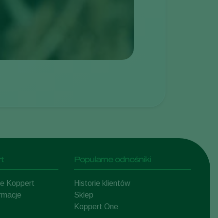
t
Popularne odnośniki
mie Koppert
Historie klientów
ormacje
Sklep
Koppert One