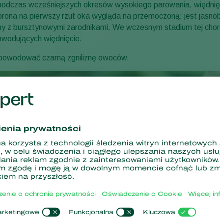
podczas wcześniejszych okresów wysokiego parowania, więdnię
korona na pierwszy rzut oka wygląda na przemoczoną: jest jasno
rny z bursztynowymi zarodnikami. We wczesnym stadium tej choro
owodujących więdnięcie.
powodować czarną zgniliznę owoców.