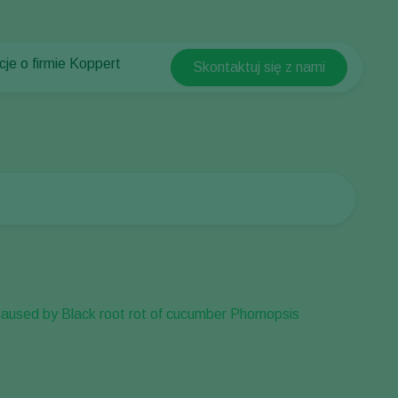
cje o firmie Koppert
Skontaktuj się z nami
Koppert Global
cje o firmie Koppert
Argentina
ści i informacje
Austria
w Koppert
Belgium
t
Brasil
Canada (English)
Canada (French)
Ecuador
Finland (Finnish)
Finland (Swedish)
France
Germany