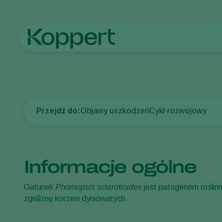
Strona główna
Ochrona upraw
Choroby roślin
Czarna zgni
Przejdź do:
Objawy uszkodzeń
Cykl rozwojowy
Informacje ogólne
Gatunek
Phomopsis sclerotioides
jest patogenem roślin
zgniliznę korzeni dyniowatych.