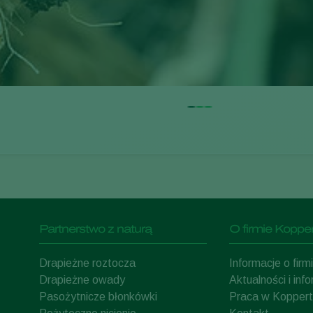
Partnerstwo z naturą
O firmie Kopper
Drapieżne roztocza
Informacje o fir
Drapieżne owady
Aktualności i inf
Pasożytnicze błonkówki
Praca w Koppert