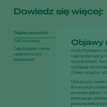
Dowiedz się więcej:
Objawy uszkodzeń
Objawy 
Cykl rozwojowy
Zapobieganie czarnej
Grzyb
Phomopsis scl
zgniliźnie korzeni
i najczęściej tworzą 
dyniowatych
otaczać korzeń. Korz
występują najczęści
Zmiany mogą być oto
Choroba jest zwykle o
W końcowym stadium 
procesom gnilnym. Za
intensywnym zielonym
poważnej infekcji pę