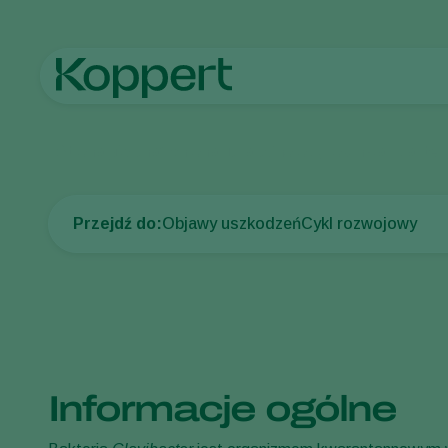
Strona główna
Ochrona upraw
Choroby roślin
Rak bakter
Przejdź do:
Objawy uszkodzeń
Cykl rozwojowy
Informacje ogólne