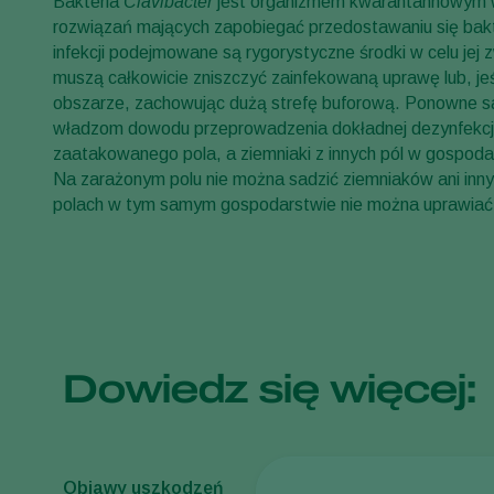
Bakteria
Clavibacter
jest organizmem kwarantannowym w 
rozwiązań mających zapobiegać przedostawaniu się bakte
infekcji podejmowane są rygorystyczne środki w celu je
muszą całkowicie zniszczyć zainfekowaną uprawę lub, jeśl
obszarze, zachowując dużą strefę buforową. Ponowne s
władzom dowodu przeprowadzenia dokładnej dezynfekcji
zaatakowanego pola, a ziemniaki z innych pól w gospoda
Na zarażonym polu nie można sadzić ziemniaków ani innyc
polach w tym samym gospodarstwie nie można uprawiać 
Dowiedz się więcej:
Objawy uszkodzeń