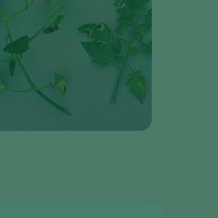
Greece
Hungary
India
Italy
Kenya
Korea
Mexico
Netherlands
Paraguay
Poland
Portugal
Russia
South Africa
Spain