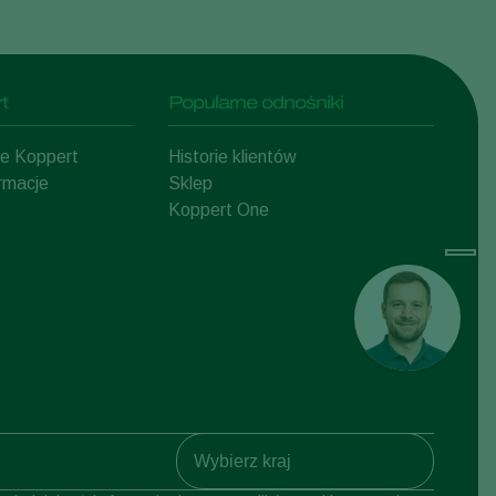
t
Popularne odnośniki
mie Koppert
Historie klientów
ormacje
Sklep
Koppert One
Koppert Global