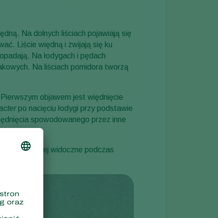
Sweden
Switzerland
ędną. Na dolnych liściach pojawiają się
ać. Liście więdną i zwijają się ku
Turkey
e opadają. Na łodygach i pędach
USA
 rakowych. Na liściach pomidora tworzą
United Kingdom
. Pierwszym objawem jest więdnięcie
acter
po nacięciu łodygi przy podstawie
 więdnięcia spowodowanego przez inne
e są najbardziej widoczne podczas
niowata”.