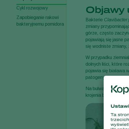
Objawy 
Cykl rozwojowy
Zapobieganie rakowi
Bakterie
Clavibacter
bakteryjnemu pomidora
zmiany przypominające
górze, często zaczyna
pojawiają się jasne p
się wodniste zmiany,
W przypadku ziemniak
dolnych liści, które 
pojawia się biaława 
patogeny.
Na bulwach ziemniaka 
krojenia bulw. Przeba