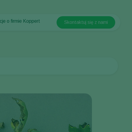
cje o firmie Koppert
Skontaktuj się z nami
Koppert Global
cje o firmie Koppert
Argentina
ści i informacje
Austria
w Koppert
Belgium
t
Brasil
Canada (English)
Canada (French)
Ecuador
Finland (Finnish)
Finland (Swedish)
France
Germany