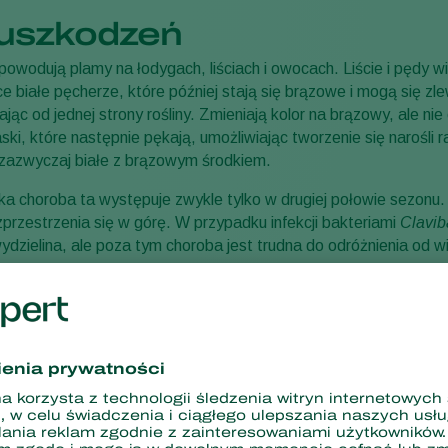
uszkodzeń
powodują plamy na łodygach, liściach i owocach. Liście i pędy wi
 białe pęcherze, które później stają się brązowe i mogą się zlew
jąc od jednej strony rośliny. Zmieniają kolor na brązowy, ale ni
aski, które następnie pękają, umożliwiając tworzenie się narośli
 zazwyczaj białe z brązowym środkiem.
a choroba ta występuje zwykle tylko w drugiej połowie sezonu
rozprzestrzenia się w górę. W przypadku infekcji bakteriami
Clavib
wydzielina, ale poza tym choroba jest trudna do odróżnienia od
najpierw pojawiają się przebarwienia tkanki unaczynienia, któr
rwienia te są okrągłe — stąd pochodzi nazwa „zgnilizna pierście