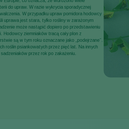
Europie, co oznacza, że ​wdrożono wiele
rii do upraw. W razie wykrycia sporadycznej
j zwalczenia. W przypadku upraw pomidora hodowcy
i uprawa jest stara, tylko rośliny w zarażonym
adzenie może nastąpić dopiero po przedstawieniu
. Hodowcy ziemniaków tracą cały plon z
rstwie są w tym roku oznaczane jako „podejrzane”.
h roślin psiankowatych przez pięć lat. Na innych
sadzeniaków przez rok po zakażeniu.