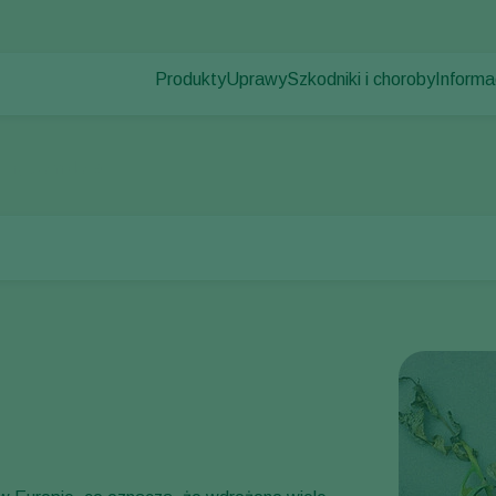
Produkty
Uprawy
Szkodniki i choroby
Informa
Szkodniki
Zwalczanie szkodników
Uprawy pod osłonami
Informa
Choroby roślin
Zwalczanie chorób
Rośliny ozdobne
Aktualno
yjny pomidora
Zapylanie
Owoce
Praca 
Zdrowie roślin
Uprawy polowe
Kontak
Aplikacja
Uprawy zbóż
Monitorowanie