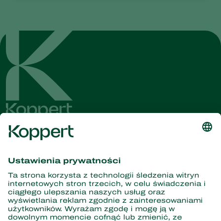
Dostęp do najnowszych
wiadomości i informacji
Zasubskrybuj tutaj
Partnerstwo z naturą