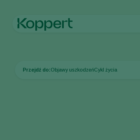
Strona główna
Ochrona upraw
Choroby roślin
Bakteryjna z
Przejdź do:
Objawy uszkodzeń
Cykl życia