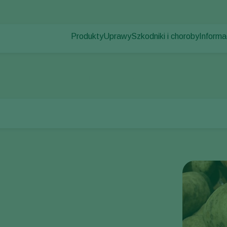
Produkty
Uprawy
Szkodniki i choroby
Informa
Szkodniki
Zwalczanie szkodników
Uprawy pod osłonami
Informa
Choroby roślin
Zwalczanie chorób
Rośliny ozdobne
Aktualno
gnilizna mokra, bakteryjna zgnilizna łodygi
Zapylanie
Owoce
Praca 
Zdrowie roślin
Uprawy polowe
Kontak
Aplikacja
Uprawy zbóż
Monitorowanie