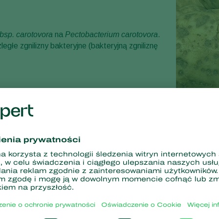
bsp. carotovora
na
Pectobacterium carotovora
.
egłe zgnilizny bakteryjne (bakteryjną zgniliznę