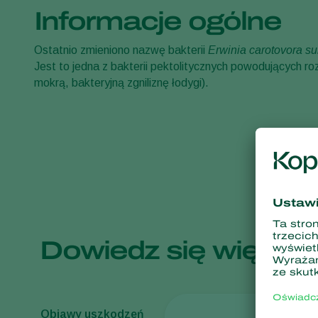
Informacje ogólne
Ostatnio zmieniono nazwę bakterii
Erwinia carotovora su
Jest to jedna z bakterii pektolitycznych powodujących rozl
mokrą, bakteryjną zgniliznę łodygi).
Dowiedz się więcej:
Objawy uszkodzeń