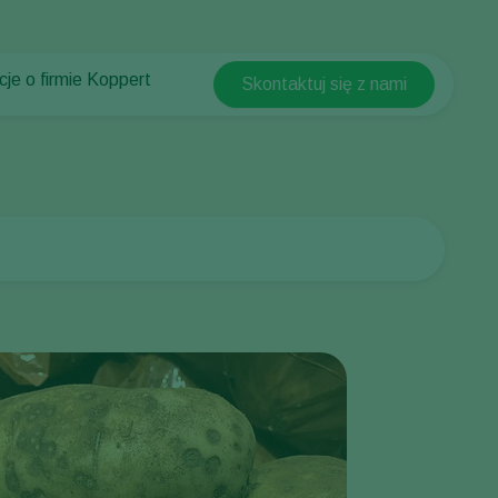
cje o firmie Koppert
Skontaktuj się z nami
Koppert Global
cje o firmie Koppert
Argentina
ści i informacje
Austria
w Koppert
Belgium
t
Brasil
Canada (English)
Canada (French)
Ecuador
Finland (Finnish)
Finland (Swedish)
France
Germany