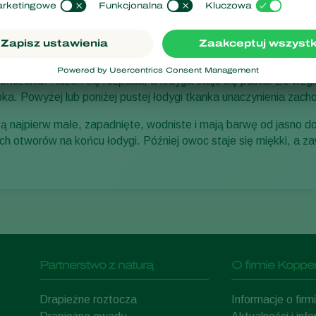
uszkodzeń
omidora bakterie
Erwinia carotovora subsp. Carotovora
lub
Pec
łodyg oraz zgniliznę mokrą. Pierwszym objawem zgnilizny jest w
kończeniu. Rdzeń się rozpada, a łodyga staje się pusta. Ze wzgl
pka. Powyżej lub poniżej pustej łodygi tkanka unaczynienia zac
 najpierw małe, zapadnięte, wodniste i mają barwę od jasno do
nych otworów na końcu łodygi. Później owoc staje się miękki, a z
Partnerstwo z naturą
O firmie Kopper
Drapieżne roztocza
Informacje o fir