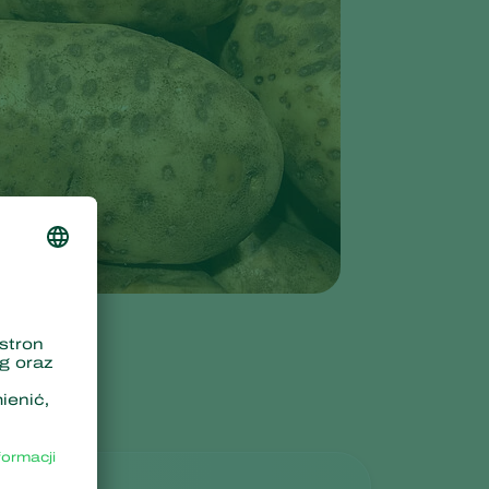
Greece
Hungary
India
Italy
Kenya
Korea
Mexico
Netherlands
Paraguay
Poland
Portugal
Russia
South Africa
Spain