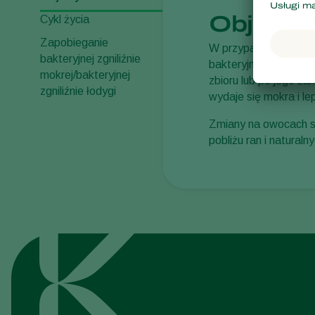
Objawy 
Cykl życia
Zapobieganie
W przypadku upraw p
bakteryjnej zgniliźnie
bakteryjną zgniliznę 
mokrej/bakteryjnej
zbioru lub po jego za
zgniliźnie łodygi
wydaje się mokra i le
Zmiany na owocach są
pobliżu ran i natural