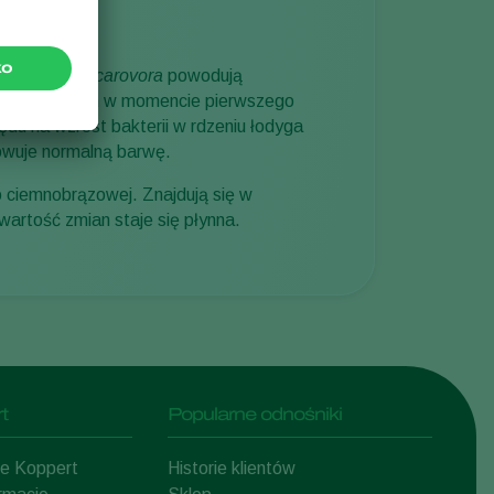
Sweden
Switzerland
tobacterium carovora
powodują
iędnięcie roślin w momencie pierwszego
Turkey
ędu na wzrost bakterii w rdzeniu łodyga
USA
howuje normalną barwę.
United Kingdom
 ciemnobrązowej. Znajdują się w
awartość zmian staje się płynna.
t
Popularne odnośniki
mie Koppert
Historie klientów