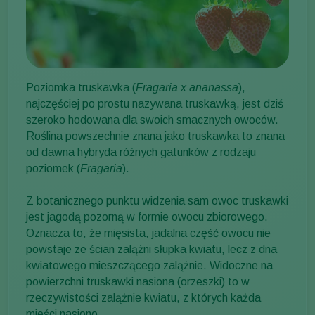
Poziomka truskawka (
Fragaria x ananassa
),
najczęściej po prostu nazywana truskawką, jest dziś
szeroko hodowana dla swoich smacznych owoców.
Roślina powszechnie znana jako truskawka to znana
od dawna hybryda różnych gatunków z rodzaju
poziomek (
Fragaria
).
Z botanicznego punktu widzenia sam owoc truskawki
jest jagodą pozorną w formie owocu zbiorowego.
Oznacza to, że mięsista, jadalna część owocu nie
powstaje ze ścian zalążni słupka kwiatu, lecz z dna
kwiatowego mieszczącego zalążnie. Widoczne na
powierzchni truskawki nasiona (orzeszki) to w
rzeczywistości zalążnie kwiatu, z których każda
mieści nasiono.