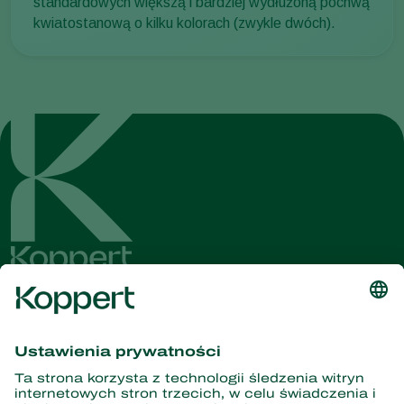
standardowych większą i bardziej wydłużoną pochwą
kwiatostanową o kilku kolorach (zwykle dwóch).
Dostęp do najnowszych
wiadomości i informacji
Zasubskrybuj tutaj