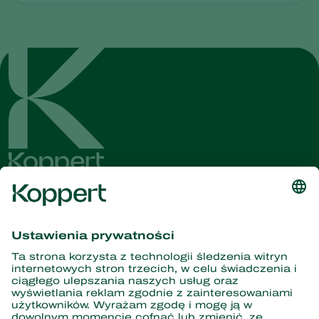
Dostęp do najnowszych
wiadomości i informacji
Zasubskrybuj tutaj