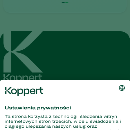
Dostęp do najnowszych
wiadomości i informacji
Zasubskrybuj tutaj