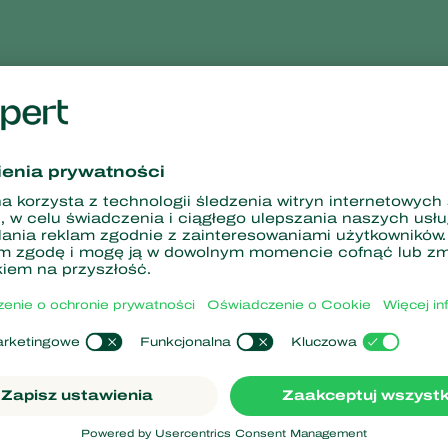
czasu
na łatwych do zrozumienia wykresach. "Chodzi o tę linię. Czy id
dowcy i ja oszczędzamy ogromną ilość czasu w porównaniu z wc
je sobie nawzajem lub konsultantowi. To również oszczędza czas
nitorowania innych szkodników. Koppert pracuje nad umożliwi
rozwija się poziom inwazji. Ta funkcja została również przyspi
obieństwo wystąpienia
m w następujący sposób: "Ładuję aplikację, na ekranie pojawia s
 działania".
est doskonałym narzędziem zarówno dla osób z doświadczeniem w b