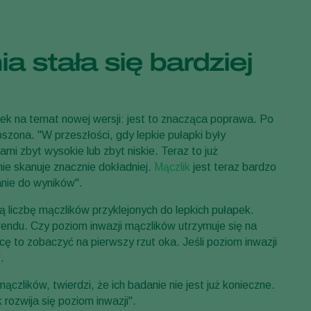
Greece
Hungary
 stała się bardziej
India
Italy
Kenya
sek na temat nowej wersji: jest to znacząca poprawa. Po
Korea
szona. "W przeszłości, gdy lepkie pułapki były
i zbyt wysokie lub zbyt niskie. Teraz to już
Mexico
nie skanuje znacznie dokładniej.
Mączlik
jest teraz bardzo
Netherlands
nie do wyników".
Paraguay
 liczbę mączlików przyklejonych do lepkich pułapek.
Poland
trendu. Czy poziom inwazji mączlików utrzymuje się na
ę to zobaczyć na pierwszy rzut oka. Jeśli poziom inwazji
Portugal
.
Russia
czlików, twierdzi, że ich badanie nie jest już konieczne.
South Africa
 rozwija się poziom inwazji".
Spain