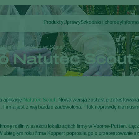
Produkty
Uprawy
Szkodniki i choroby
Informa
Szkodniki
Zwalczanie szkodników
Uprawy pod osłonami
Informa
Choroby roślin
Zwalczanie chorób
Rośliny ozdobne
Aktualno
dStar zaufało Natutec Scout
Zapylanie
Owoce
Praca 
ło Natutec Scout
Zdrowie roślin
Uprawy polowe
Kontak
Aplikacja
Uprawy zbóż
Monitorowanie
a aplikację
Natutec Scout
. Nowa wersja została przetestowana
irma jest z niej bardzo zadowolona. "Tak naprawdę nie musimy 
nę roślin w sześciu lokalizacjach firmy w Voorne-Putten. Łączni
ubiegłym roku firma Koppert poprosiła go o przetestowanie sz