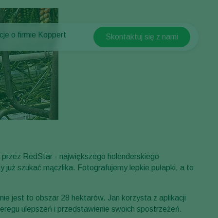
cje o firmie Koppert
Skontaktuj się z nami
Koppert Global
cje o firmie Koppert
Argentina
ści i informacje
Austria
w Koppert
Belgium
t
Brasil
Canada (English)
Canada (French)
Ecuador
 przez RedStar - największego holenderskiego
już szukać mączlika. Fotografujemy lepkie pułapki, a to
Finland (Finnish)
Finland (Swedish)
e jest to obszar 28 hektarów. Jan korzysta z aplikacji
France
eregu ulepszeń i przedstawienie swoich spostrzeżeń.
Germany