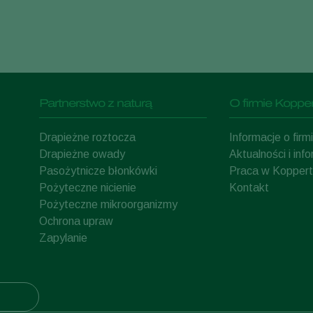
Partnerstwo z naturą
O firmie Kopper
Drapieżne roztocza
Informacje o fir
Drapieżne owady
Aktualności i inf
Pasożytnicze błonkówki
Praca w Koppert
Pożyteczne nicienie
Kontakt
Pożyteczne mikroorganizmy
Ochrona upraw
Zapylanie