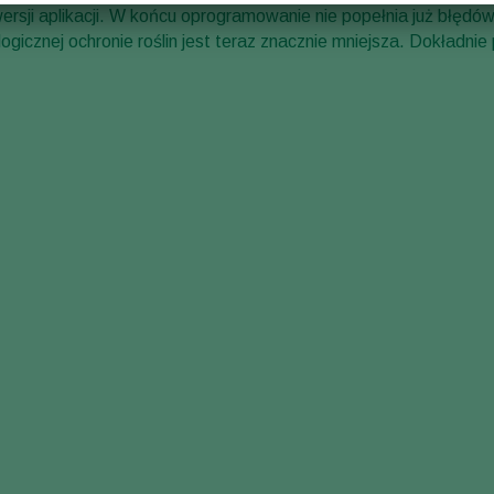
rsji aplikacji. W końcu oprogramowanie nie popełnia już błędów
ogicznej ochronie roślin jest teraz znacznie mniejsza. Dokładnie