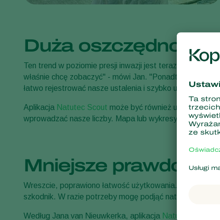
Duża oszczędność 
Ten trend w poziomie presji inwazji jest teraz widoczny 
właśnie chcę zobaczyć" - mówi Jan. "Ponadto nasi zwia
łatwo rejestrować nasze ustalenia i szybko udostępniać 
Aplikacja
Natutec Scout
może być również używana do mo
wprowadzać nasze liczby. Mapa lub wykresy pokazują, jak 
Mniejsze prawdopod
Wreszcie, poprawiono łatwość użytkowania. Jan mówi o ty
szkodnik. W razie potrzeby mogę podjąć natychmiastowe
Według Jana van Nieuwkerka, aplikacja
Natutec Scout
j