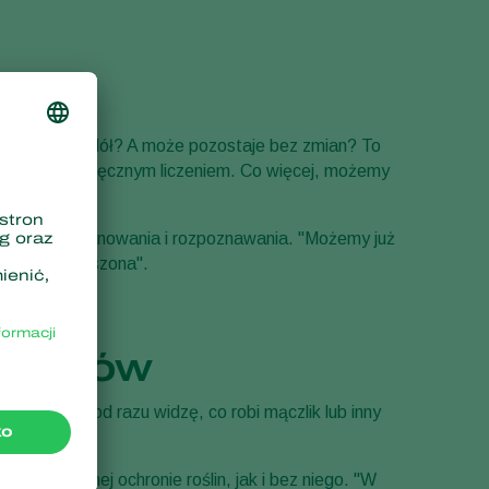
Sweden
Switzerland
Turkey
USA
zie w górę? W dół? A może pozostaje bez zmian? To
ześniejszym ręcznym liczeniem. Co więcej, możemy
United Kingdom
".
eniem ich skanowania i rozpoznawania. "Możemy już
eszona i ulepszona".
 błędów
ię mapa i od razu widzę, co robi mączlik lub inny
iologicznej ochronie roślin, jak i bez niego. "W