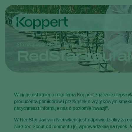
Strona główna
Historie klientów
Monitorowanie upraw
Re
RedStar zaufa
W ciągu ostatniego roku firma Koppert znacznie ulepszył
producenta pomidorów i przekąsek o wyjątkowym smaku. F
natychmiast informuje nas o poziomie inwazji".
W RedStar Jan van Nieuwkerk jest odpowiedzialny za ochro
Natutec Scout od momentu jej wprowadzenia na rynek. W 