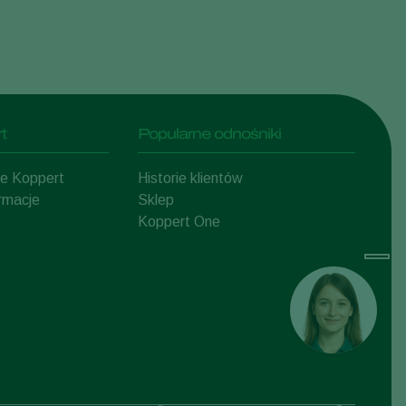
t
Popularne odnośniki
mie Koppert
Historie klientów
ormacje
Sklep
Koppert One