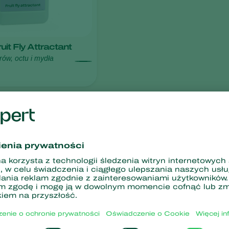
uit Fly Attractant
ów, octu i mydła
łcania odporności
Bez chemicznych poz