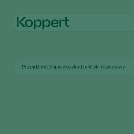
Strona główna
Ochrona upraw
Szkodniki
Muchówki
Muszk
Przejdź do:
Objawy uszkodzeń
Cykl rozwojowy