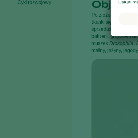
Objawy 
Cykl rozwojowy
Po złożeniu jaj prze
tkanki się zapadają. 
sprzedaży. Nakłucia 
bakterii, grzybów i 
muszek
Drosophila
.
maliny, jeżyny, jagod