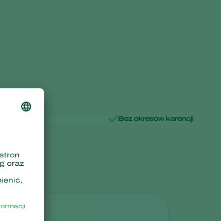
ostałości
Bez okresów karencji