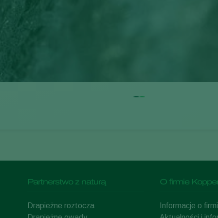
Partnerstwo z naturą
O firmie Kopper
Drapieżne roztocza
Informacje o fir
Drapieżne owady
Aktualności i inf