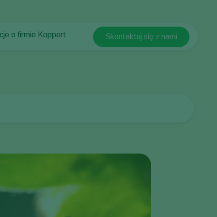
cje o firmie Koppert
Skontaktuj się z nami
Koppert Global
cje o firmie Koppert
Argentina
ści i informacje
Austria
w Koppert
Belgium
t
Brasil
Canada (English)
Canada (French)
Ecuador
Finland (Finnish)
Finland (Swedish)
France
Germany