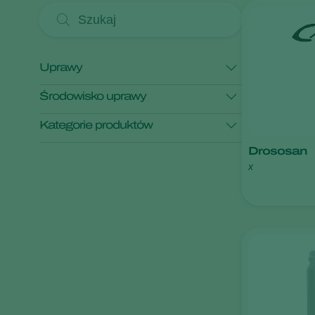
Uprawy
Środowisko uprawy
Borówka amerykańska
Czereśnia
Kategorie produktów
Malina
Śliwa
Truskawka
Uprawy pod osłonami
Drososan
Uprawy polowe
Monitorowanie
x
Pokaż wszystko