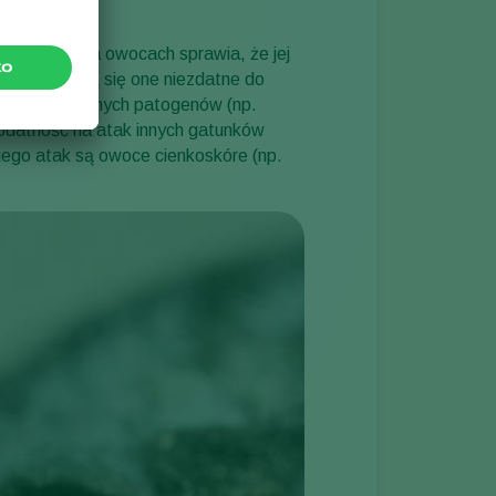
anie larw na owocach sprawia, że jej
uje, że stają się one niezdatne do
a atak wtórnych patogenów (np.
podatność na atak innych gatunków
 jego atak są owoce cienkoskóre (np.