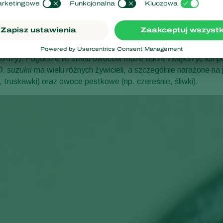
uszkodzeń
wody oddechowe wystają z owoców, ale trudno je dostrzec. Żerow
Nawet jeśli do tego nie dojdzie, obecność larw w owocach powod
wykonane podczas składania jaj przez
D. suzukii
naraża owoce n
drożdży). Pogorszenie stanu owoców może także zwiększyć ich 
D. suzukii
ma wielu różnych żywicieli, a szczególnie narażone na
y, truskawki) oraz owoce pestkowe (np. czereśnie, śliwki).