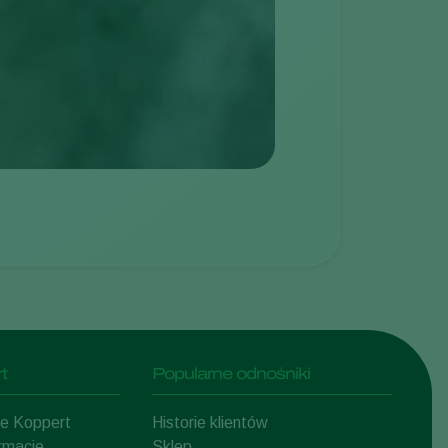
t
Popularne odnośniki
mie Koppert
Historie klientów
ormacje
Sklep