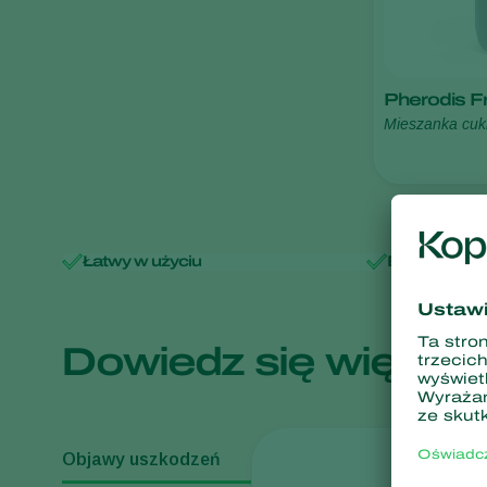
Pherodis Fr
Mieszanka cukr
Łatwy w użyciu
Bez wykszta
Dowiedz się więcej:
Objawy uszkodzeń