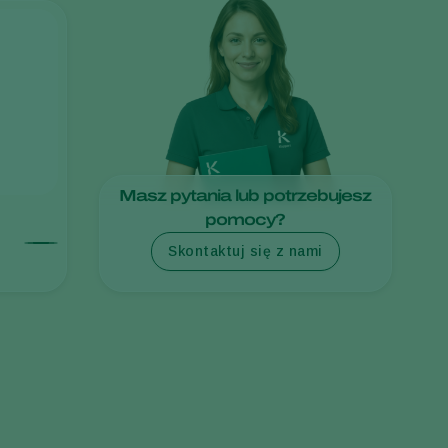
Sweden
Switzerland
Turkey
USA
United Kingdom
Masz pytania lub potrzebujesz
pomocy?
Skontaktuj się z nami