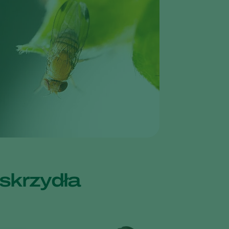
Greece
Hungary
India
Italy
Kenya
Korea
Mexico
Netherlands
Paraguay
Poland
oskrzydła
Portugal
Russia
South Africa
Spain