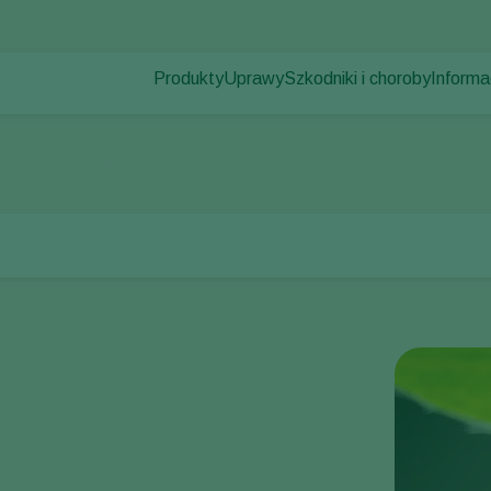
Produkty
Uprawy
Szkodniki i choroby
Informa
Szkodniki
Zwalczanie szkodników
Uprawy pod osłonami
Informa
Choroby roślin
Zwalczanie chorób
Rośliny ozdobne
Aktualno
a plamoskrzydła
Zapylanie
Owoce
Praca 
Zdrowie roślin
Uprawy polowe
Kontak
Aplikacja
Uprawy zbóż
Monitorowanie