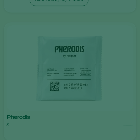
Pherodis
x