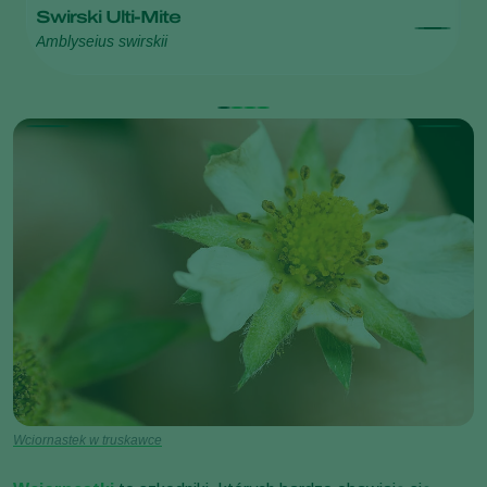
Swirski Ulti-Mite
S
Amblyseius swirskii
Am
Wciornastek w truskawce