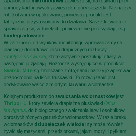
Opakowania
mikrohodowli
zawiesza się na roślinach przy
pomocy kartonowych zawieszek u góry saszetki. Nie należy
robić otworu w opakowaniu, ponieważ produkt jest
fabrycznie przystosowany do działania. Saszetki świetnie
sprawdzają się w tunelach, ponieważ nie przesychają i są
biodegradowalne
.
W zależności od wyników monitoringu wprowadzamy na
plantację dodatkowe ilości drapieżnych roztoczy
Amblyseius swirskii
,
które aktywnie poszukują ofiary, a
następnie ją zjadają. Roztocza występujące w produkcie
Swirski-Mite
są zmieszane z otrębami i należy je aplikować
bezpośrednio na liście truskawki. To rozwiązanie jest
dedykowane walce z młodymi
larwami
wciornastka.
Kolejnym produktem do
zwalczania wciornastków
jest
Thripor-L
, który zawiera drapieżne pluskwiaki
Orius
laevigatus
,
do biologicznego zwalczania larw i osobników
dorosłych różnych gatunków wciornastków. W razie braku
wciornastków
dziubałeczek wielożerny
może również
żywić się mszycami, przędziorkami, jajami motyli i pyłkiem.