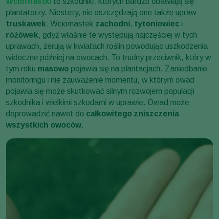
Wciornastki
to szkodniki, których bardzo obawiają się
plantatorzy. Niestety, nie oszczędzają one także upraw
truskawek
. Wciornastek
zachodni
,
tytoniowiec
i
różówek
, gdyż właśnie te występują najczęściej w tych
uprawach, żerują w kwiatach roślin powodując uszkodzenia
widoczne później na owocach. To trudny przeciwnik, który w
tym roku
masowo
pojawia się na plantacjach. Zaniedbanie
monitoringu i nie zauważenie momentu, w którym owad
pojawia się może skutkować silnym rozwojem populacji
szkodnika i wielkimi szkodami w uprawie. Owad może
doprowadzić nawet do
całkowitego zniszczenia
wszystkich owoców
.