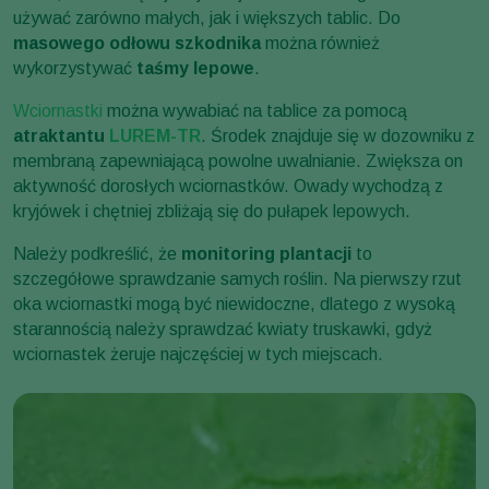
używać zarówno małych, jak i większych tablic. Do
masowego odłowu szkodnika
można również
wykorzystywać
taśmy lepowe
.
Wciornastki
można wywabiać na tablice za pomocą
atraktantu
LUREM-TR
. Środek znajduje się w dozowniku z
membraną zapewniającą powolne uwalnianie. Zwiększa on
aktywność dorosłych wciornastków. Owady wychodzą z
kryjówek i chętniej zbliżają się do pułapek lepowych.
Należy podkreślić, że
monitoring plantacji
to
szczegółowe sprawdzanie samych roślin. Na pierwszy rzut
oka wciornastki mogą być niewidoczne, dlatego z wysoką
starannością należy sprawdzać kwiaty truskawki, gdyż
wciornastek żeruje najczęściej w tych miejscach.