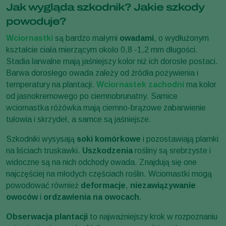
Jak wygląda szkodnik? Jakie szkody
powoduje?
Wciornastki
są bardzo małymi
owadami
, o wydłużonym
kształcie ciała mierzącym około 0,8 -1,2 mm długości.
Stadia larwalne mają jaśniejszy kolor niż ich dorosłe postaci.
Barwa dorosłego owada zależy od źródła pożywienia i
temperatury na plantacji.
Wciornastek zachodni
ma kolor
od jasnokremowego po ciemnobrunatny. Samice
wciornastka różówka mają ciemno-brązowe zabarwienie
tułowia i skrzydeł, a samce są jaśniejsze.
Szkodniki wysysają
soki komórkowe
i pozostawiają plamki
na liściach truskawki.
Uszkodzenia
rośliny są srebrzyste i
widoczne są na nich odchody owada. Znajdują się one
najczęściej na młodych częściach roślin. Wciornastki mogą
powodować również
deformacje
,
niezawiązywanie
owoców
i
ordzawienia na owocach
.
Obserwacja plantacji
to najważniejszy krok w rozpoznaniu