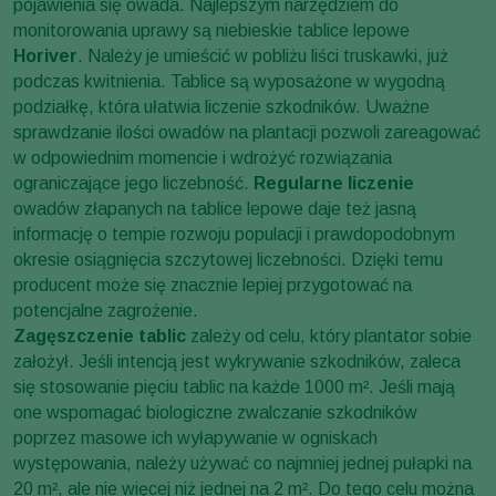
pojawienia się owada. Najlepszym narzędziem do
monitorowania uprawy są niebieskie tablice lepowe
Horiver
. Należy je umieścić w pobliżu liści truskawki, już
podczas kwitnienia. Tablice są wyposażone w wygodną
podziałkę, która ułatwia liczenie szkodników. Uważne
sprawdzanie ilości owadów na plantacji pozwoli zareagować
w odpowiednim momencie i wdrożyć rozwiązania
ograniczające jego liczebność.
Regularne liczenie
owadów złapanych na tablice lepowe daje też jasną
informację o tempie rozwoju populacji i prawdopodobnym
okresie osiągnięcia szczytowej liczebności. Dzięki temu
producent może się znacznie lepiej przygotować na
potencjalne zagrożenie.
Zagęszczenie tablic
zależy od celu, który plantator sobie
założył. Jeśli intencją jest wykrywanie szkodników, zaleca
się stosowanie pięciu tablic na każde 1000 m². Jeśli mają
one wspomagać biologiczne zwalczanie szkodników
poprzez masowe ich wyłapywanie w ogniskach
występowania, należy używać co najmniej jednej pułapki na
20 m², ale nie więcej niż jednej na 2 m². Do tego celu można