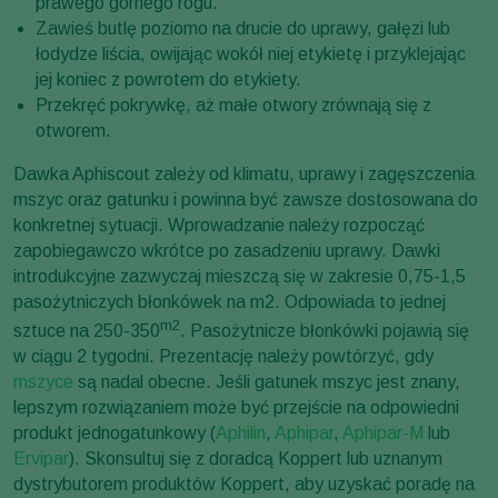
prawego górnego rogu.
Zawieś butlę poziomo na drucie do uprawy, gałęzi lub
łodydze liścia, owijając wokół niej etykietę i przyklejając
jej koniec z powrotem do etykiety.
Przekręć pokrywkę, aż małe otwory zrównają się z
otworem.
Dawka Aphiscout zależy od klimatu, uprawy i zagęszczenia
mszyc oraz gatunku i powinna być zawsze dostosowana do
konkretnej sytuacji. Wprowadzanie należy rozpocząć
zapobiegawczo wkrótce po zasadzeniu uprawy. Dawki
introdukcyjne zazwyczaj mieszczą się w zakresie 0,75-1,5
pasożytniczych błonkówek na m2. Odpowiada to jednej
m2
sztuce na 250-350
. Pasożytnicze błonkówki pojawią się
w ciągu 2 tygodni. Prezentację należy powtórzyć, gdy
mszyce
są nadal obecne. Jeśli gatunek mszyc jest znany,
lepszym rozwiązaniem może być przejście na odpowiedni
produkt jednogatunkowy (
Aphilin
,
Aphipar
,
Aphipar-M
lub
Ervipar
). Skonsultuj się z doradcą Koppert lub uznanym
dystrybutorem produktów Koppert, aby uzyskać poradę na