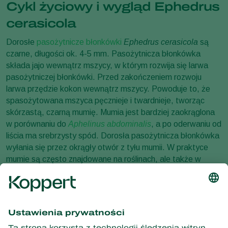
Cykl życiowy i wygląd Ephedrus
cerasicola
Dorosłe
pasożytnicze błonkówki
Ephedrus cerasicola
są
czarne, długości ok. 4-5 mm. Pasożytnicza błonkówka
składa jajo wewnątrz mszycy, w którym rozwija się larwa
pasożytniczej błonkówki. Przed zakończeniem rozwoju
larwa przędzie kokon wewnątrz mszycy. Powoduje to, że
spasożytowana mszyca pęcznieje i twardnieje, tworząc
skórzastą, czarną mumię. Mumia jest bardziej zaokrąglona
w porównaniu do
Aphelinus abdominalis
, a po oderwaniu od
liścia ma srebrzysty spód. Dorosła pasożytnicza błonkówka
wyłania się przez okrągły otwór z tyłu mumii. W praktyce
mumie są często znajdowane na roślinach, ale także w
ukrytych kryjówkach, takich jak na linach, pod brzegami
doniczek itp.