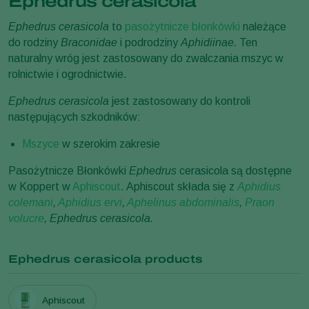
Ephedrus cerasicola
Ephedrus cerasicola
to
pasożytnicze błonkówki
należące
do rodziny
Braconidae
i podrodziny
Aphidiinae.
Ten
naturalny wróg jest zastosowany do zwalczania mszyc w
rolnictwie i ogrodnictwie.
Ephedrus cerasicola
jest zastosowany do kontroli
następujących szkodników:
Mszyce
w szerokim zakresie
Pasożytnicze Błonkówki
Ephedrus
cerasicola są dostępne
w Koppert w
Aphiscout
. Aphiscout składa się z
Aphidius
colemani
,
Aphidius ervi
,
Aphelinus abdominalis
,
Praon
volucre
, Ephedrus cerasicola.
Ephedrus cerasicola products
Aphiscout