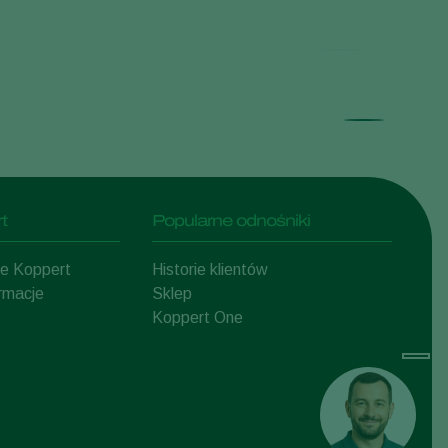
t
Popularne odnośniki
mie Koppert
Historie klientów
ormacje
Sklep
Koppert One