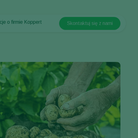
cje o firmie Koppert
Skontaktuj się z nami
Koppert Global
cje o firmie Koppert
Argentina
ści i informacje
Austria
w Koppert
Belgium
t
Brasil
Canada (English)
Canada (French)
Ecuador
Finland (Finnish)
Finland (Swedish)
France
Germany