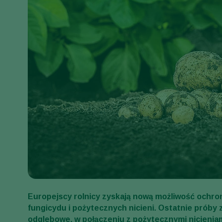
Europejscy rolnicy zyskają nową możliwość ochron
fungicydu i pożytecznych nicieni. Ostatnie prób
odglebowe, w połączeniu z pożytecznymi nicienia