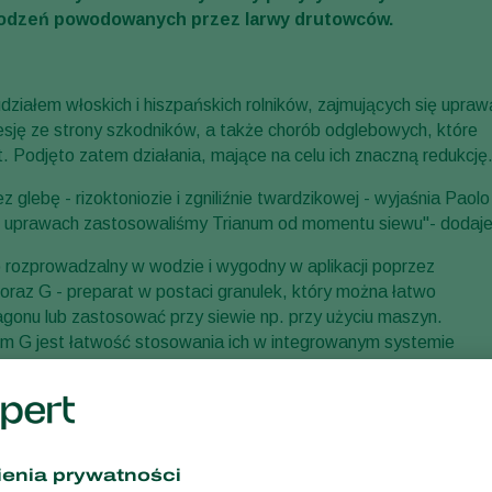
kodzeń powodowanych przez larwy drutowców.
ziałem włoskich i hiszpańskich rolników, zajmujących się upraw
sję ze strony szkodników, a także chorób odglebowych, które
Podjęto zatem działania, mające na celu ich znaczną redukcję
glebę - rizoktoniozie i zgniliźnie twardzikowej - wyjaśnia Paolo
W uprawach zastosowaliśmy Trianum od momentu siewu"- dodaje
 rozprowadzalny w wodzie i wygodny w aplikacji poprzez
oraz G - preparat w postaci granulek, który można łatwo
gonu lub zastosować przy siewie np. przy użyciu maszyn.
m G jest łatwość stosowania ich w integrowanym systemie
micznymi oraz kompatybilność Trianum P z systemami
wypadła dobrze, a nawet bardzo dobrze. Obecnie wykorzystujem
komercyjnych” - z dumą podkreśla Banzato.