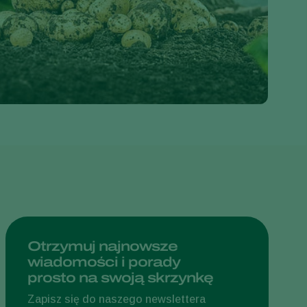
Greece
Hungary
India
Italy
Kenya
Korea
Mexico
Netherlands
Paraguay
Poland
Portugal
Otrzymuj najnowsze
wiadomości i porady
Russia
prosto na swoją skrzynkę
South Africa
Zapisz się do naszego newslettera
Spain