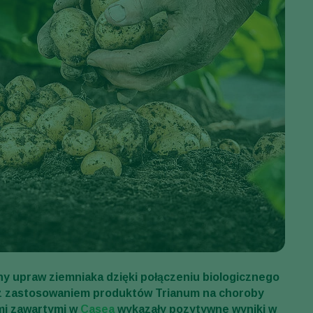
y upraw ziemniaka dzięki połączeniu biologicznego
y z zastosowaniem produktów Trianum na choroby
mi zawartymi w
Casea
wykazały pozytywne wyniki w