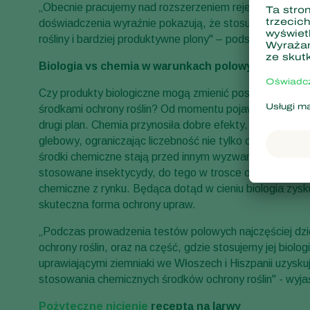
„Obecnie pracujemy nad rozszerzeniem rejestracji dla 
doświadczenia wyraźnie pokazują, że stosując biologi
rośliny i bardziej produktywne plony" – podsumowuje.
Biologia vs chemia w warunkach polowych
Czy produkty biologiczne mogą zmienić postrzeganie ic
środkami ochrony roślin? Od momentu pojawienia się n
drugi plan. Chemia przynosiła dobre efekty, ale ceną za 
glebowy, ograniczając liczebność nie tylko organizmów 
środki chemiczne stają przed innym wyzwaniem – na przes
stosowane insektycydy, do tego w trosce o zdrowie i ż
chemiczne z rynku. Będąca dotąd w cieniu biologia zysk
skuteczna forma ochrony upraw.
„Podczas prowadzenia testów polowych najczęściej dzi
ochrony roślin, oraz na część, gdzie stosujemy jej bio
uprawiającymi ziemniaki we Włoszech i Hiszpanii uzysk
stosowania chemicznych środków ochrony roślin" - wyjaś
Pożyteczne nicienie
receptą na larwy