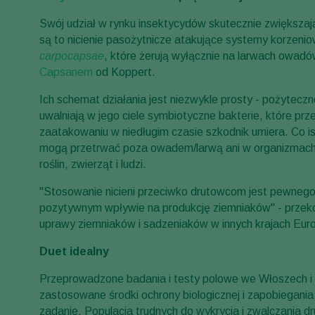
Swój udział w rynku insektycydów skutecznie zwiększają 
są to nicienie pasożytnicze atakujące systemy korzenio
carpocapsae
, które żerują wyłącznie na larwach owad
Capsanem
od Koppert.
Ich schemat działania jest niezwykle prosty - pożyteczn
uwalniają w jego ciele symbiotyczne bakterie, które prz
zaatakowaniu w niedługim czasie szkodnik umiera. Co i
mogą przetrwać poza owadem/larwą ani w organizmach 
roślin, zwierząt i ludzi.
"Stosowanie nicieni przeciwko drutowcom jest pewnego
pozytywnym wpływie na produkcję ziemniaków" - przeko
uprawy ziemniaków i sadzeniaków w innych krajach Eu
Duet idealny
Przeprowadzone badania i testy polowe we Włoszech i H
zastosowane środki ochrony biologicznej i zapobiegan
zadanie. Populacja trudnych do wykrycia i zwalczania