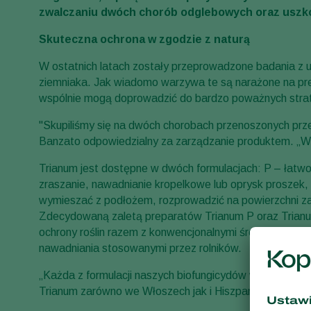
zwalczaniu dwóch chorób odglebowych oraz usz
Skuteczna ochrona w zgodzie z naturą
W ostatnich latach zostały przeprowadzone badania z ud
ziemniaka. Jak wiadomo warzywa te są narażone na pre
wspólnie mogą doprowadzić do bardzo poważnych strat. 
"Skupiliśmy się na dwóch chorobach przenoszonych przez 
Banzato odpowiedzialny za zarządzanie produktem. „
Trianum jest dostępne w dwóch formulacjach: P – łatwo
zraszanie, nawadnianie kropelkowe lub oprysk proszek, 
wymieszać z podłożem, rozprowadzić na powierzchni za
Zdecydowaną zaletą preparatów Trianum P oraz Trianu
ochrony roślin razem z konwencjonalnymi środkami che
nawadniania stosowanymi przez rolników.
„Każda z formulacji naszych biofungicydów w testach 
Trianum zarówno we Włoszech jak i Hiszpanii do celów 