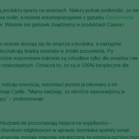
produkty oparte na nicieniach. Należy jednak podkreślić, że nie
we roślin, a nicienie entomopatogenne z gatunku
Steinernema
ów. Właśnie ten gatunek znajdziemy w produktach Casea i
e nicienie dostają się do wnętrza szkodnika, a następnie
ekształcają tkankę nosiciela w źródło pożywienia. Po
stotne wspomniane bakterie są szkodliwe tylko dla owadów i nie
stałocieplnych. Oznacza to, że są w 100% bezpieczne dla
 rodzaju nowością, natomiast jestem przekonany o ich
nuje Cyrille. "Mamy nadzieję, że wkrótce wprowadzimy je
ropy” – podsumowuje.
iszpanii nie pozostawiają miejsca na wątpliwości –
ia chorobom odglebowym w uprawie ziemniaka spełniły swoje
 drutowców została znacznie ograniczona za pomocą pożyteczny