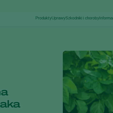
Produkty
Uprawy
Szkodniki i choroby
Informa
Szkodniki
Zwalczanie szkodników
Uprawy pod osłonami
Informa
Choroby roślin
Zwalczanie chorób
Rośliny ozdobne
Aktualno
Zapylanie
Owoce
Praca 
Zdrowie roślin
Uprawy polowe
Kontak
Aplikacja
Uprawy zbóż
Monitorowanie
na
iaka