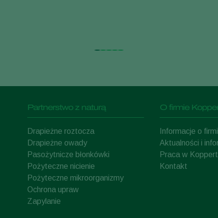
Partnerstwo z naturą
O firmie Kopper
Drapieżne roztocza
Informacje o fir
Drapieżne owady
Aktualności i inf
Pasożytnicze błonkówki
Praca w Koppert
Pożyteczne nicienie
Kontakt
Pożyteczne mikroorganizmy
Ochrona upraw
Zapylanie