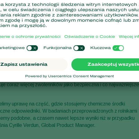
producentów ziemniaków w Europie Środkowej. Testy i
czne środki ochrony marki Koppert możemy zapewnić zdrowsze
h rzekomo niższej skuteczności w porównaniu z chemicznymi
a rynku środków chemicznych naturalne metody ochrony zeszły n
jej stosowanie nierzadko była i jest ingerencja w cały ekosystem
szkodliwych, ale także pożytecznych. Obecnie rolnicy stosujący
trzeni dziesięcioleci szkodniki zdążyły uodpornić się na
ycie specjalne organa wycofują poszczególne substancje
uje coraz więcej zwolenników jako bezpieczna i co najważniejsze
elimy uprawę na część, gdzie stosujemy chemiczne środki
logiczne odpowiedniki. W badaniach przeprowadzonych z rolnikami
ujemy podobne, a czasem nawet lepsze wyniki niż w przypadku
nia Cyrille Verdun, Global Product Manager.