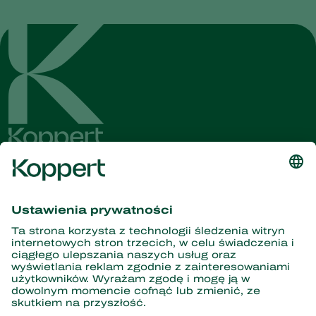
Dostęp do najnowszych
wiadomości i informacji
Zasubskrybuj tutaj
Partnerstwo z naturą