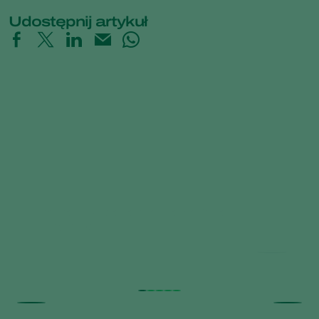
Udostępnij artykuł
Trial results beneficial nematodes in
fruit orchards