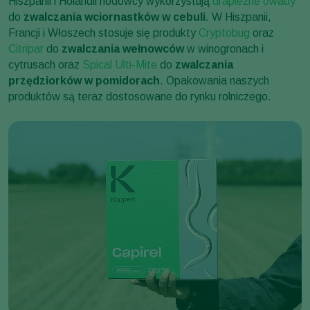
Hiszpanii i Holandii hodowcy wykorzystują
drapieżne owady
do
zwalczania wciornastków w cebuli
. W Hiszpanii,
Francji i Włoszech stosuje się produkty
Cryptobug
oraz
Citripar
do
zwalczania wełnowców
w winogronach i
cytrusach oraz
Spical Ulti-Mite
do
zwalczania
przędziorków w pomidorach
. Opakowania naszych
produktów są teraz dostosowane do rynku rolniczego.