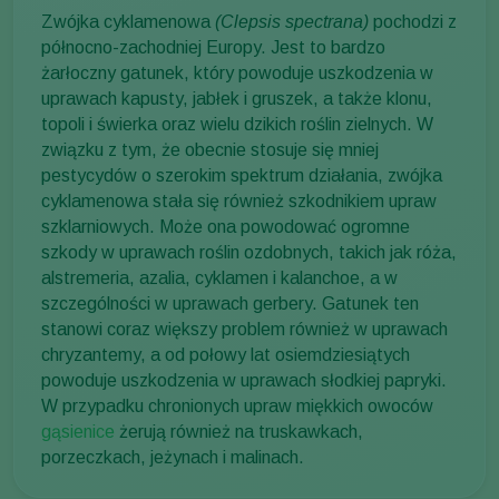
Zwójka cyklamenowa
(Clepsis spectrana)
pochodzi z
północno-zachodniej Europy. Jest to bardzo
żarłoczny gatunek, który powoduje uszkodzenia w
uprawach kapusty, jabłek i gruszek, a także klonu,
topoli i świerka oraz wielu dzikich roślin zielnych. W
związku z tym, że obecnie stosuje się mniej
pestycydów o szerokim spektrum działania, zwójka
cyklamenowa stała się również szkodnikiem upraw
szklarniowych. Może ona powodować ogromne
szkody w uprawach roślin ozdobnych, takich jak róża,
alstremeria, azalia, cyklamen i kalanchoe, a w
szczególności w uprawach gerbery. Gatunek ten
stanowi coraz większy problem również w uprawach
chryzantemy, a od połowy lat osiemdziesiątych
powoduje uszkodzenia w uprawach słodkiej papryki.
W przypadku chronionych upraw miękkich owoców
gąsienice
żerują również na truskawkach,
porzeczkach, jeżynach i malinach.