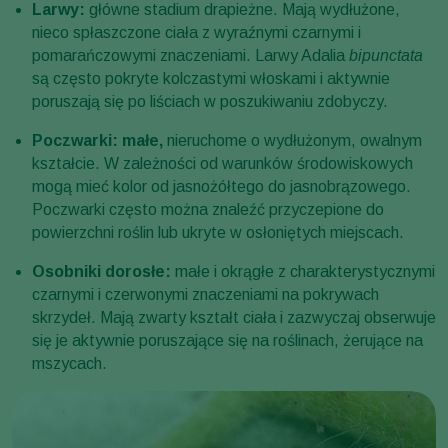
Larwy:
główne stadium drapieżne. Mają wydłużone,
nieco spłaszczone ciała z wyraźnymi czarnymi i
pomarańczowymi znaczeniami. Larwy Adalia
bipunctata
są często pokryte kolczastymi włoskami i aktywnie
poruszają się po liściach w poszukiwaniu zdobyczy.
Poczwarki: małe,
nieruchome o wydłużonym, owalnym
kształcie. W zależności od warunków środowiskowych
mogą mieć kolor od jasnożółtego do jasnobrązowego.
Poczwarki często można znaleźć przyczepione do
powierzchni roślin lub ukryte w osłoniętych miejscach.
Osobniki dorosłe:
małe i okrągłe z charakterystycznymi
czarnymi i czerwonymi znaczeniami na pokrywach
skrzydeł. Mają zwarty kształt ciała i zazwyczaj obserwuje
się je aktywnie poruszające się na roślinach, żerujące na
mszycach.