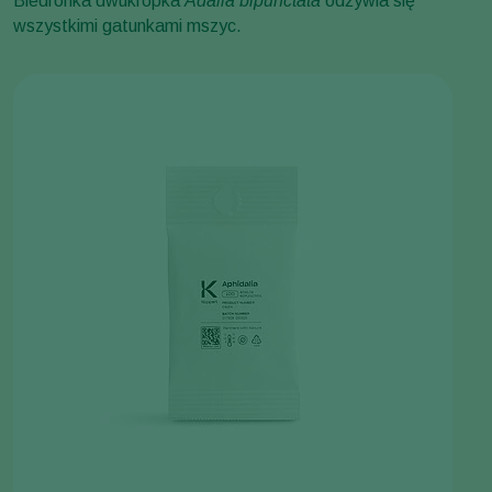
Biedronka dwukropka
Adalia bipunctata
odżywia się
wszystkimi gatunkami mszyc.