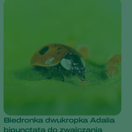
Biedronka dwukropka Adalia
bipunctata do zwalczania