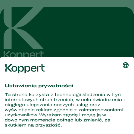
Dostęp do najnowszych
wiadomości i informacji
Zasubskrybuj tutaj
Partnerstwo z naturą