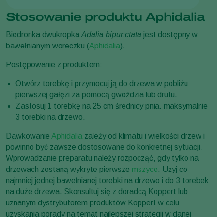
Stosowanie produktu Aphidalia
Biedronka dwukropka
Adalia bipunctata
jest dostępny w
bawełnianym woreczku (
Aphidalia
).
Postępowanie z produktem:
Otwórz torebkę i przymocuj ją do drzewa w pobliżu
pierwszej gałęzi za pomocą gwoździa lub drutu.
Zastosuj 1 torebkę na 25 cm średnicy pnia, maksymalnie
3 torebki na drzewo.
Dawkowanie
Aphidalia
zależy od klimatu i wielkości drzew i
powinno być zawsze dostosowane do konkretnej sytuacji.
Wprowadzanie preparatu należy rozpocząć, gdy tylko na
drzewach zostaną wykryte pierwsze
mszyce
. Użyj co
najmniej jednej bawełnianej torebki na drzewo i do 3 torebek
na duże drzewa. Skonsultuj się z doradcą Koppert lub
uznanym dystrybutorem produktów Koppert w celu
uzyskania porady na temat najlepszej strategii w danej