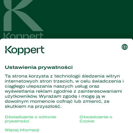
Dostęp do najnowszych
wiadomości i informacji
Zasubskrybuj tutaj
Partnerstwo z naturą
Drapieżne roztocza
O firmie Koppert
Drapieżne owady
Pasożytnicze błonkówki