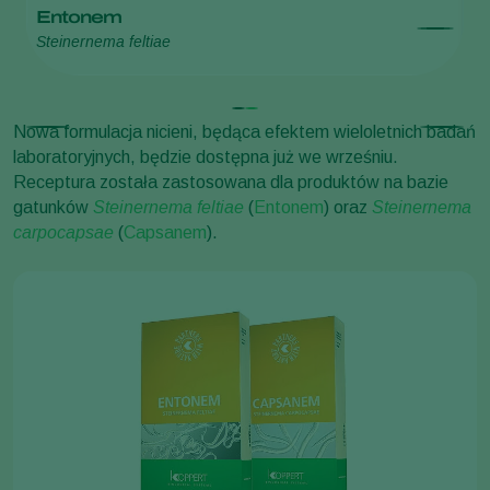
Entonem
C
Steinernema feltiae
St
Nowa formulacja nicieni, będąca efektem wieloletnich badań
laboratoryjnych, będzie dostępna już we wrześniu.
Receptura została zastosowana dla produktów na bazie
gatunków
Steinernema feltiae
(
Entonem
)
oraz
Steinernema
carpocapsae
(
Capsanem
).