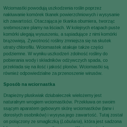
Wciornastki powodują uszkodzenia roślin poprzez
nakłuwanie komórek tkanek powierzchniowych i wysysanie
ich zawartości. Otaczająca je tkanka obumiera, tworząc
srebrnoszare plamy na liściach. W kolejnych etapach puste
komórki ulegają wysuszeniu, a sąsiadujące z nimi komórki
brązowieją. Żywotność rośliny zmniejsza się na skutek
utraty chlorofilu. Wciornastek atakuje także części
podziemne. W wyniku uszkodzeń zdolność rośliny do
pobierania wody i składników odżywczych spada, co
przekłada się na ilość i jakość plonów. Wciornastki są
również odpowiedzialne za przenoszenie wirusów.
Sposób na wciornastka
Drapieżny pluskwiak dziubałeczek wielożerny jest
naturalnym wrogiem wciornastków. Przekłuwa on swoim
ssącym aparatem gębowym skórę wciornastków (larw i
dorosłych osobników) i wysysa jego zawartość. Tutaj został
on połączony ze smagliczką (
Lobularia
), która jest sadzona