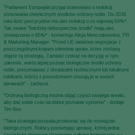
"Parlament Europejski przyjął stanowisko o redukcji
stosowania chemicznych środków ochrony roślin. Do 2030
roku ilość pestycydów ma ulec redukcji o co najmniej 50%*.
Tak zwane "bardziej niebezpieczne środki" mają ulec
zmniejszeniu o 65%* - komentuje Alicja Monczakowska, PR
& Marketing Manager. "Przed UE niełatwe negocjacje z
poszczególnymi krajami odnośnie upraw, które zostaną
objęte tą strategią. Zamiast czekać na decyzję w tym
zakresie, warto lepiej poznać biologiczne środki ochrony
roślin, porozmawiać z doradcami technicznymi lub lokalnymi
rolnikami, którzy z powodzeniem stosują je w swoich
uprawach" - zachęca.
"Ochroną biologiczną można objąć części swojego areału,
aby dać sobie czas na dobre poznanie systemu" - dodaje
Tim Bos.
"Taka strategia pozwala przekonać się do rozwiązań
biologicznych. Rolnicy porównując uprawę, której jedna
część była chroniona chemicznie a druga biologicznie, są