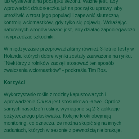
lub wysiewana na początku sezonu. Ważne jest, aby
wprowadzić dziubałeczka już na początku uprawy, aby
umożliwić wzrost jego populacji i zapewnić skuteczną
kontrolę wciornastków, gdy tylko się pojawią. Wdrażając
naturalnych wrogów ważne jest, aby działać zapobiegawczo
i wyprzedzać szkodniki.
W międzyczasie przeprowadziliśmy również 3-letnie testy w
Holandii, których dobre wyniki zostały zauważone na rynku.
"Niektórzy z rolników zaczęli stosować ten sposób
zwalczania wciornastków" - podkreśla Tim Bos.
Korzyści
Wykorzystanie roślin z rodziny kapustowatych i
wprowadzenie
Oriusa
jest stosunkowo łatwe. Oprócz
samych nasadzeń rośliny, wymagane są 2-3 aplikacje
pożytecznego pluskwiaka. Kolejne kroki obejmują
monitoring, co oznacza, że można skupić się na innych
zadaniach, których w sezonie z pewnością nie brakuje.