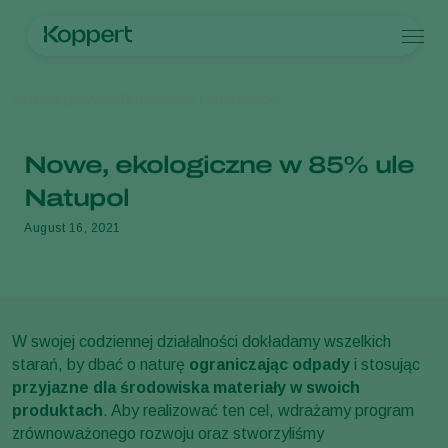
Produkty
Strona główna
Aktualności i informacje
Koppert One
Kontakt
Produkty
Uprawy
Zwalczanie szkodników
Uprawy
Szkodniki i choroby
Nowe, ekologiczne w 85% ule
Zwalczanie chorób
Uprawy pod osłonami
Szkodniki i choroby
Informacje o firmie Koppert
Szukaj
Zapylanie
Rośliny ozdobne
Szkodniki
Informacje o firmie Koppert
Natupol
Zdrowie roślin
Owoce
Choroby roślin
Informacje o firmie Koppert
August 16, 2021
Aplikacja
Uprawy polowe
Aktualności i informacje
Monitorowanie
Uprawy zbóż
Praca w Koppert
Kontakt
W swojej codziennej działalności dokładamy wszelkich
starań, by dbać o naturę
ograniczając odpady
i stosując
przyjazne dla środowiska materiały w swoich
produktach
. Aby realizować ten cel, wdrażamy program
zrównoważonego rozwoju oraz stworzyliśmy