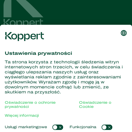
Dostęp do najnowszych
wiadomości i informacji
Zasubskrybuj tutaj
Partnerstwo z naturą
Drapieżne roztocza
O firmie Koppert
Drapieżne owady
Pasożytnicze błonkówki
Informacje o firmie Koppert
Pożyteczne nicienie
Popularne odnośniki
Aktualności i informacje
Pożyteczne mikroorganizmy