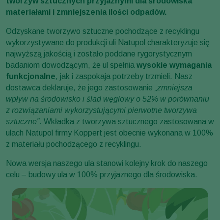
tworzyw sztucznych przyjaznymi dla środowiska
materiałami i zmniejszenia ilości odpadów.
Odzyskane tworzywo sztuczne pochodzące z recyklingu
wykorzystywane do produkcji uli Natupol charakteryzuje się
najwyższą jakością i zostało poddane rygorystycznym
badaniom dowodzącym, że ul spełnia
wysokie wymagania
funkcjonalne
, jak i zaspokaja potrzeby trzmieli. Nasz
dostawca deklaruje, że jego zastosowanie
„zmniejsza
wpływ na środowisko i ślad węglowy o 52% w porównaniu
z rozwiązaniami wykorzystującymi pierwotne tworzywa
sztuczne”
. Wkładka z tworzywa sztucznego zastosowana w
ulach Natupol firmy Koppert jest obecnie wykonana w 100%
z materiału pochodzącego z recyklingu.
Nowa wersja naszego ula stanowi kolejny krok do naszego
celu – budowy ula w 100% przyjaznego dla środowiska.