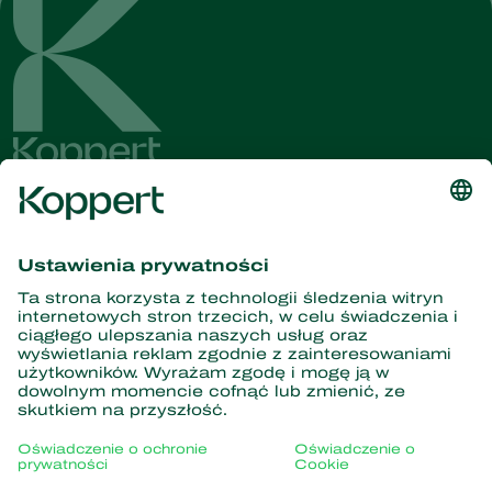
Dostęp do najnowszych
wiadomości i informacji
Zasubskrybuj tutaj
Partnerstwo z naturą
Drapieżne roztocza
O firmie Koppert
Drapieżne owady