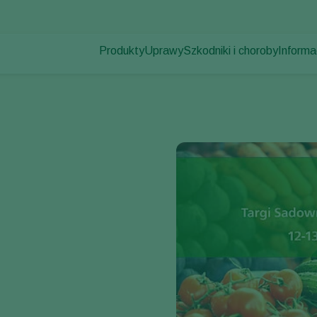
Produkty
Uprawy
Szkodniki i choroby
Informa
Szkodniki
Zwalczanie szkodników
Uprawy pod osłonami
Informa
Choroby roślin
Zwalczanie chorób
Rośliny ozdobne
Aktualno
Zapylanie
Owoce
Praca 
Zdrowie roślin
Uprawy polowe
Kontak
Aplikacja
Uprawy zbóż
Monitorowanie