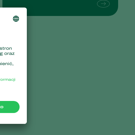
Sweden
Switzerland
Turkey
USA
United Kingdom