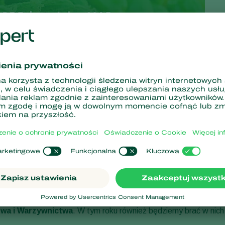
wa i Warzywnictwa
. W tym roku również będziemy brać w nich