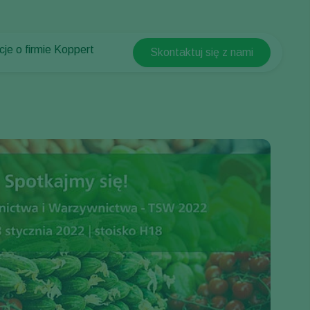
cje o firmie Koppert
Skontaktuj się z nami
Koppert Global
cje o firmie Koppert
Argentina
ści i informacje
Austria
w Koppert
Belgium
t
Brasil
Canada (English)
Canada (French)
Ecuador
Finland (Finnish)
Finland (Swedish)
France
Germany