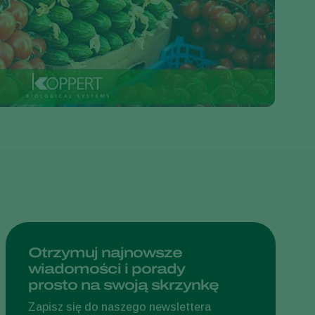
Greece
Hungary
India
Italy
Kenya
Korea
Mexico
Netherlands
Paraguay
Poland
Portugal
Otrzymuj najnowsze
wiadomości i porady
Russia
prosto na swoją skrzynkę
South Africa
Zapisz się do naszego newslettera
Spain