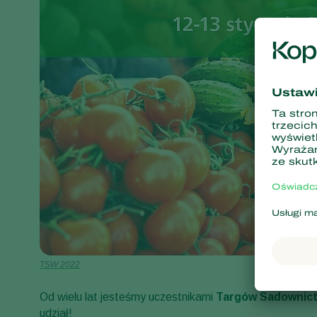
TSW 2022
Od wielu lat jesteśmy uczestnikami
Targów Sadownict
udział!