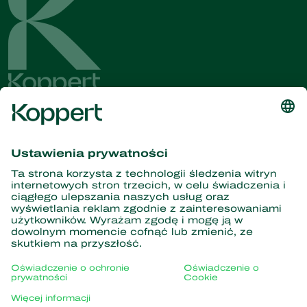
Dostęp do najnowszych
wiadomości i informacji
Zasubskrybuj tutaj
Partnerstwo z naturą
Drapieżne roztocza
O firmie Koppert
Drapieżne owady
Pasożytnicze błonkówki