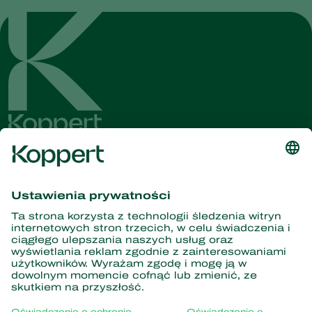
Dostęp do najnowszych
wiadomości i informacji
Zasubskrybuj tutaj
Partnerstwo z naturą