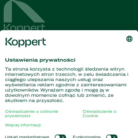
Dostęp do najnowszych
wiadomości i informacji
Zasubskrybuj tutaj
Partnerstwo z naturą
Drapieżne roztocza
O firmie Koppert
Drapieżne owady
Pasożytnicze błonkówki
Informacje o firmie Koppert
Pożyteczne nicienie
Popularne odnośniki