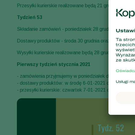
Przesyłki kurierskie realizowane będą 21 grudnia
Tydzień 53
Składanie zamówień - poniedziałek 28 grudnia do godz.
Dostawy produktów - środa 30 grudnia oraz czwartek 3
Wysyłki kurierskie realizowane będą 28 grudnia
Pierwszy tydzień stycznia 2021
- zamówienia przyjmujemy w poniedziałek do godziny 1
- dostawy produktów: w środę 6-01-2021 oraz czwart
- przesyłki kurierskie: czwartek 7-01-2021 oraz piątek