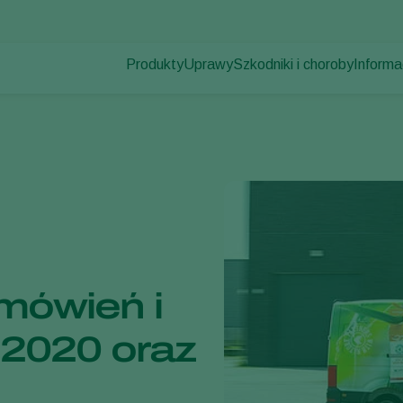
Produkty
Uprawy
Szkodniki i choroby
Informa
Szkodniki
Zwalczanie szkodników
Uprawy pod osłonami
Informa
Choroby roślin
Zwalczanie chorób
Rośliny ozdobne
Aktualno
Zapylanie
Owoce
Praca 
Zdrowie roślin
Uprawy polowe
Kontak
Aplikacja
Uprawy zbóż
Monitorowanie
ówień i
 2020 oraz