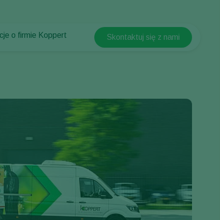
cje o firmie Koppert
Skontaktuj się z nami
Koppert Global
cje o firmie Koppert
Argentina
ści i informacje
Austria
w Koppert
Belgium
t
Brasil
Canada (English)
Canada (French)
Ecuador
Finland (Finnish)
Finland (Swedish)
France
Germany