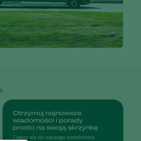
Greece
Hungary
India
Italy
Kenya
Korea
Mexico
Netherlands
Paraguay
ch
Poland
Portugal
Otrzymuj najnowsze
wiadomości i porady
Russia
prosto na swoją skrzynkę
South Africa
Zapisz się do naszego newslettera
Spain