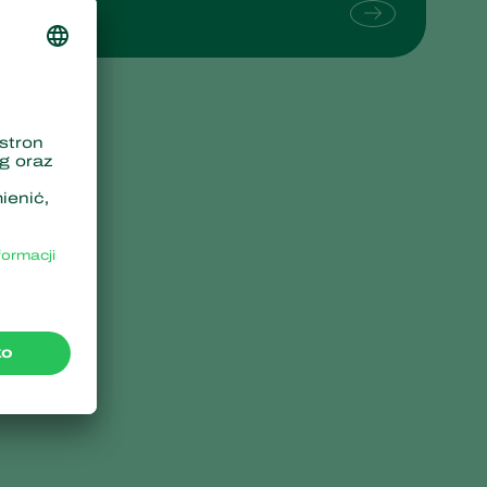
Sweden
Switzerland
Turkey
USA
United Kingdom