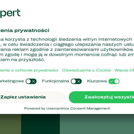
 16.00
1 grudnia
6:00
ek 7-01-2021
 8-01-2021