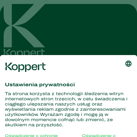
Dostęp do najnowszych
wiadomości i informacji
Zasubskrybuj tutaj
Partnerstwo z naturą
Drapieżne roztocza