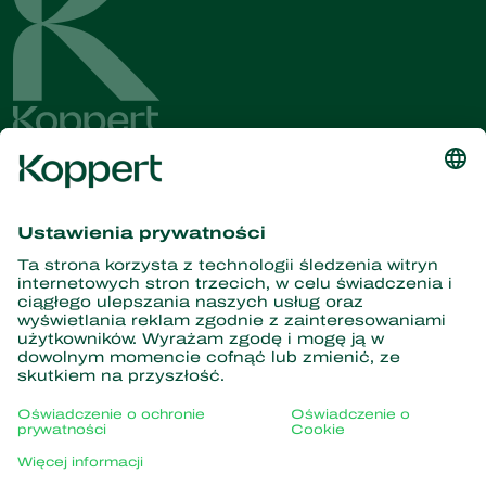
Dostęp do najnowszych
wiadomości i informacji
Zasubskrybuj tutaj
Partnerstwo z naturą
Drapieżne roztocza
O firmie Koppert
Drapieżne owady
Pasożytnicze błonkówki